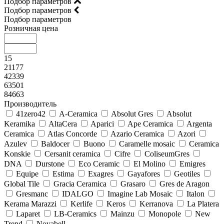
Подбор параметров
Подбор параметров
Подбор параметров
Розничная цена
15
21177
42339
63501
84663
Производитель
41zero42
A-Ceramica
Absolut Gres
Absolut
Keramika
AltaCera
Aparici
Ape Ceramica
Argenta
Ceramica
Atlas Concorde
Azario Ceramica
Azori
Azulev
Baldocer
Buono
Caramelle mosaic
Ceramica
Konskie
Cersanit ceramica
Cifre
ColiseumGres
DNA
Durstone
Eco Ceramic
El Molino
Emigres
Equipe
Estima
Exagres
Gayafores
Geotiles
Global Tile
Gracia Ceramica
Grasaro
Gres de Aragon
Gresmanc
IDALGO
Imagine Lab Mosaic
Italon
Kerama Marazzi
Kerlife
Keros
Kerranova
La Platera
Laparet
LB-Ceramics
Mainzu
Monopole
New
Trend
Novabell