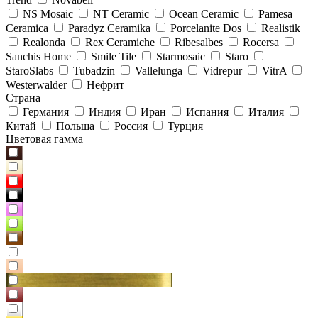
NS Mosaic
NT Ceramic
Ocean Ceramic
Pamesa
Ceramica
Paradyz Сeramika
Porcelanite Dos
Realistik
Realonda
Rex Ceramiche
Ribesalbes
Rocersa
Sanchis Home
Smile Tile
Starmosaic
Staro
StaroSlabs
Tubadzin
Vallelunga
Vidrepur
VitrA
Westerwalder
Нефрит
Страна
Германия
Индия
Иран
Испания
Италия
Китай
Польша
Россия
Турция
Цветовая гамма