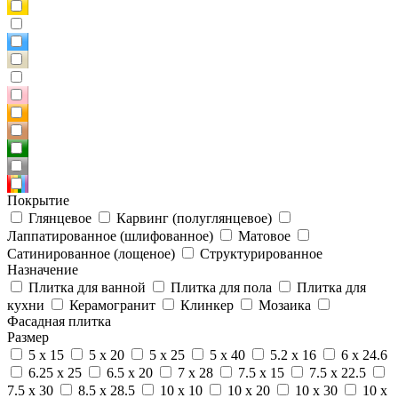
Покрытие
Глянцевое
Карвинг (полуглянцевое)
Лаппатированное (шлифованное)
Матовое
Сатинированное (лощеное)
Структурированное
Назначение
Плитка для ванной
Плитка для пола
Плитка для
кухни
Керамогранит
Клинкер
Мозаика
Фасадная плитка
Размер
5 x 15
5 x 20
5 x 25
5 x 40
5.2 x 16
6 x 24.6
6.25 x 25
6.5 x 20
7 x 28
7.5 x 15
7.5 x 22.5
7.5 x 30
8.5 x 28.5
10 x 10
10 x 20
10 x 30
10 x