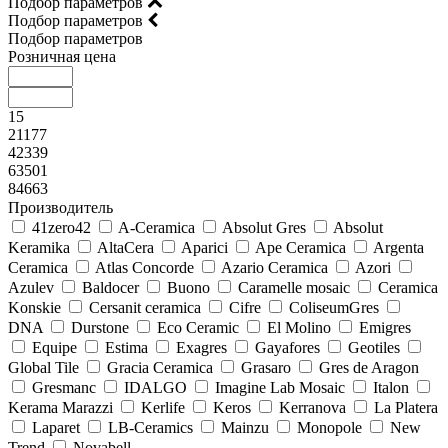
Подбор параметров
Подбор параметров
Подбор параметров
Розничная цена
15
21177
42339
63501
84663
Производитель
41zero42
A-Ceramica
Absolut Gres
Absolut
Keramika
AltaCera
Aparici
Ape Ceramica
Argenta
Ceramica
Atlas Concorde
Azario Ceramica
Azori
Azulev
Baldocer
Buono
Caramelle mosaic
Ceramica
Konskie
Cersanit ceramica
Cifre
ColiseumGres
DNA
Durstone
Eco Ceramic
El Molino
Emigres
Equipe
Estima
Exagres
Gayafores
Geotiles
Global Tile
Gracia Ceramica
Grasaro
Gres de Aragon
Gresmanc
IDALGO
Imagine Lab Mosaic
Italon
Kerama Marazzi
Kerlife
Keros
Kerranova
La Platera
Laparet
LB-Ceramics
Mainzu
Monopole
New
Trend
Novabell