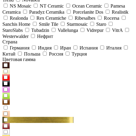
NS Mosaic
NT Ceramic
Ocean Ceramic
Pamesa
Ceramica
Paradyz Сeramika
Porcelanite Dos
Realistik
Realonda
Rex Ceramiche
Ribesalbes
Rocersa
Sanchis Home
Smile Tile
Starmosaic
Staro
StaroSlabs
Tubadzin
Vallelunga
Vidrepur
VitrA
Westerwalder
Нефрит
Страна
Германия
Индия
Иран
Испания
Италия
Китай
Польша
Россия
Турция
Цветовая гамма