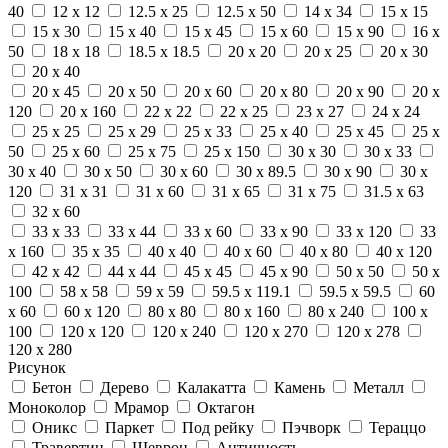
40
12 x 12
12.5 x 25
12.5 x 50
14 x 34
15 x 15
15 x 30
15 x 40
15 x 45
15 x 60
15 x 90
16 x
50
18 x 18
18.5 x 18.5
20 x 20
20 x 25
20 x 30
20 x 40
20 x 45
20 x 50
20 x 60
20 x 80
20 x 90
20 x
120
20 x 160
22 x 22
22 x 25
23 x 27
24 x 24
25 x 25
25 x 29
25 x 33
25 x 40
25 x 45
25 x
50
25 x 60
25 x 75
25 x 150
30 x 30
30 x 33
30 x 40
30 x 50
30 x 60
30 x 89.5
30 x 90
30 x
120
31 x 31
31 x 60
31 x 65
31 x 75
31.5 x 63
32 x 60
33 x 33
33 x 44
33 x 60
33 x 90
33 x 120
33
x 160
35 x 35
40 x 40
40 x 60
40 x 80
40 x 120
42 x 42
44 x 44
45 x 45
45 x 90
50 x 50
50 x
100
58 x 58
59 x 59
59.5 x 119.1
59.5 x 59.5
60
x 60
60 x 120
80 x 80
80 x 160
80 x 240
100 x
100
120 x 120
120 x 240
120 x 270
120 x 278
120 x 280
Рисунок
Бетон
Дерево
Калакатта
Камень
Металл
Моноколор
Мрамор
Октагон
Оникс
Паркет
Под рейку
Пэчворк
Тераццо
Травертин
Шеврон
Античность