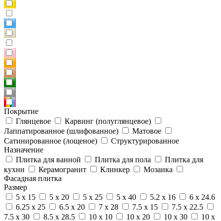
Покрытие
Глянцевое
Карвинг (полуглянцевое)
Лаппатированное (шлифованное)
Матовое
Сатинированное (лощеное)
Структурированное
Назначение
Плитка для ванной
Плитка для пола
Плитка для
кухни
Керамогранит
Клинкер
Мозаика
Фасадная плитка
Размер
5 x 15
5 x 20
5 x 25
5 x 40
5.2 x 16
6 x 24.6
6.25 x 25
6.5 x 20
7 x 28
7.5 x 15
7.5 x 22.5
7.5 x 30
8.5 x 28.5
10 x 10
10 x 20
10 x 30
10 x