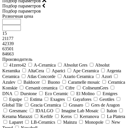
Подбор параметров
Подбор параметров
Подбор параметров
Розничная цена
15
21177
42339
63501
84663
Производитель
41zero42
A-Ceramica
Absolut Gres
Absolut
Keramika
AltaCera
Aparici
Ape Ceramica
Argenta
Ceramica
Atlas Concorde
Azario Ceramica
Azori
Azulev
Baldocer
Buono
Caramelle mosaic
Ceramica
Konskie
Cersanit ceramica
Cifre
ColiseumGres
DNA
Durstone
Eco Ceramic
El Molino
Emigres
Equipe
Estima
Exagres
Gayafores
Geotiles
Global Tile
Gracia Ceramica
Grasaro
Gres de Aragon
Gresmanc
IDALGO
Imagine Lab Mosaic
Italon
Kerama Marazzi
Kerlife
Keros
Kerranova
La Platera
Laparet
LB-Ceramics
Mainzu
Monopole
New
Trend
Novabell