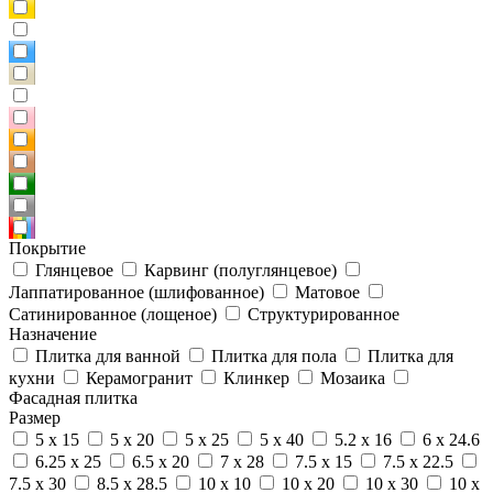
Покрытие
Глянцевое
Карвинг (полуглянцевое)
Лаппатированное (шлифованное)
Матовое
Сатинированное (лощеное)
Структурированное
Назначение
Плитка для ванной
Плитка для пола
Плитка для
кухни
Керамогранит
Клинкер
Мозаика
Фасадная плитка
Размер
5 x 15
5 x 20
5 x 25
5 x 40
5.2 x 16
6 x 24.6
6.25 x 25
6.5 x 20
7 x 28
7.5 x 15
7.5 x 22.5
7.5 x 30
8.5 x 28.5
10 x 10
10 x 20
10 x 30
10 x