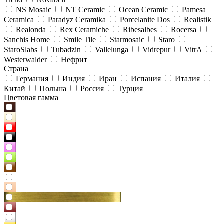
NS Mosaic
NT Ceramic
Ocean Ceramic
Pamesa
Ceramica
Paradyz Сeramika
Porcelanite Dos
Realistik
Realonda
Rex Ceramiche
Ribesalbes
Rocersa
Sanchis Home
Smile Tile
Starmosaic
Staro
StaroSlabs
Tubadzin
Vallelunga
Vidrepur
VitrA
Westerwalder
Нефрит
Страна
Германия
Индия
Иран
Испания
Италия
Китай
Польша
Россия
Турция
Цветовая гамма