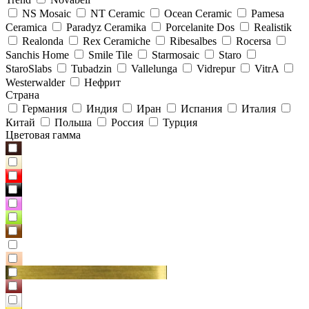
NS Mosaic
NT Ceramic
Ocean Ceramic
Pamesa
Ceramica
Paradyz Сeramika
Porcelanite Dos
Realistik
Realonda
Rex Ceramiche
Ribesalbes
Rocersa
Sanchis Home
Smile Tile
Starmosaic
Staro
StaroSlabs
Tubadzin
Vallelunga
Vidrepur
VitrA
Westerwalder
Нефрит
Страна
Германия
Индия
Иран
Испания
Италия
Китай
Польша
Россия
Турция
Цветовая гамма