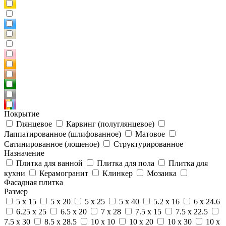
Покрытие
Глянцевое
Карвинг (полуглянцевое)
Лаппатированное (шлифованное)
Матовое
Сатинированное (лощеное)
Структурированное
Назначение
Плитка для ванной
Плитка для пола
Плитка для
кухни
Керамогранит
Клинкер
Мозаика
Фасадная плитка
Размер
5 x 15
5 x 20
5 x 25
5 x 40
5.2 x 16
6 x 24.6
6.25 x 25
6.5 x 20
7 x 28
7.5 x 15
7.5 x 22.5
7.5 x 30
8.5 x 28.5
10 x 10
10 x 20
10 x 30
10 x