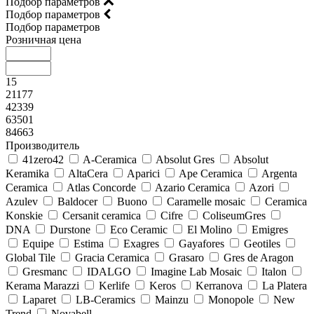
Подбор параметров
Подбор параметров
Подбор параметров
Розничная цена
15
21177
42339
63501
84663
Производитель
41zero42
A-Ceramica
Absolut Gres
Absolut
Keramika
AltaCera
Aparici
Ape Ceramica
Argenta
Ceramica
Atlas Concorde
Azario Ceramica
Azori
Azulev
Baldocer
Buono
Caramelle mosaic
Ceramica
Konskie
Cersanit ceramica
Cifre
ColiseumGres
DNA
Durstone
Eco Ceramic
El Molino
Emigres
Equipe
Estima
Exagres
Gayafores
Geotiles
Global Tile
Gracia Ceramica
Grasaro
Gres de Aragon
Gresmanc
IDALGO
Imagine Lab Mosaic
Italon
Kerama Marazzi
Kerlife
Keros
Kerranova
La Platera
Laparet
LB-Ceramics
Mainzu
Monopole
New
Trend
Novabell