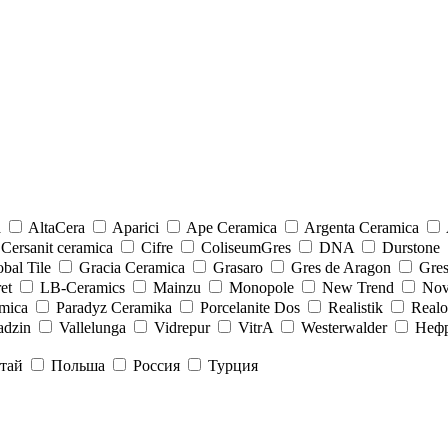
a
AltaCera
Aparici
Ape Ceramica
Argenta Ceramica
Cersanit ceramica
Cifre
ColiseumGres
DNA
Durstone
bal Tile
Gracia Ceramica
Grasaro
Gres de Aragon
Gre
et
LB-Ceramics
Mainzu
Monopole
New Trend
Nov
mica
Paradyz Сeramika
Porcelanite Dos
Realistik
Real
adzin
Vallelunga
Vidrepur
VitrA
Westerwalder
Неф
тай
Польша
Россия
Турция