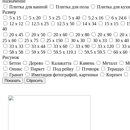
Назначение
Плитка для ванной
Плитка для пола
Плитка для кух
Размер
5 x 15
5 x 20
5 x 25
5 x 40
5.2 x 16
6 x 24.6
12 x 12
12.5 x 25
12.5 x 50
14 x 34
15 x 15
1
40
20 x 45
20 x 50
20 x 60
20 x 80
20 x 90
20 x 
25 x 60
25 x 75
25 x 150
30 x 30
30 x 33
30 x 40
33 x 33
33 x 44
33 x 60
33 x 90
33 x 120
33 x
58 x 58
59 x 59
59.5 x 119.1
59.5 x 59.5
60 x 60
Рисунок
Бетон
Дерево
Калакатта
Камень
Металл
М
Оникс
Паркет
Под рейку
Пэчворк
Тераццо
Гранит
Имитация фотографий, картинки
Кирпич