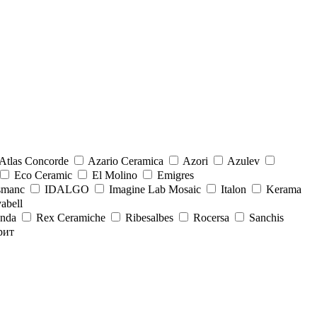
Atlas Concorde
Azario Ceramica
Azori
Azulev
Eco Ceramic
El Molino
Emigres
smanc
IDALGO
Imagine Lab Mosaic
Italon
Kerama
abell
onda
Rex Ceramiche
Ribesalbes
Rocersa
Sanchis
рит