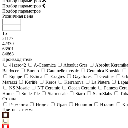
Подбор параметров
Подбор параметров
Подбор параметров
Розничная цена
15
21177
42339
63501
84663
Производитель
41zero42
A-Ceramica
Absolut Gres
Absolut Keramik
Baldocer
Buono
Caramelle mosaic
Ceramica Konskie
Equipe
Estima
Exagres
Gayafores
Geotiles
Glo
Marazzi
Kerlife
Keros
Kerranova
La Platera
Lapar
NS Mosaic
NT Ceramic
Ocean Ceramic
Pamesa Cera
Home
Smile Tile
Starmosaic
Staro
StaroSlabs
Tub
Страна
Германия
Индия
Иран
Испания
Италия
Ки
Цветовая гамма