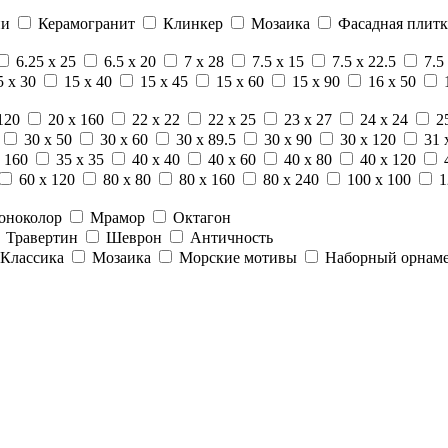
ни
Керамогранит
Клинкер
Мозаика
Фасадная плитк
6.25 x 25
6.5 x 20
7 x 28
7.5 x 15
7.5 x 22.5
7.5
5 x 30
15 x 40
15 x 45
15 x 60
15 x 90
16 x 50
120
20 x 160
22 x 22
22 x 25
23 x 27
24 x 24
2
30 x 50
30 x 60
30 x 89.5
30 x 90
30 x 120
31 
 160
35 x 35
40 x 40
40 x 60
40 x 80
40 x 120
60 x 120
80 x 80
80 x 160
80 x 240
100 x 100
1
оноколор
Мрамор
Октагон
Травертин
Шеврон
Античность
Классика
Мозаика
Морские мотивы
Наборный орнам