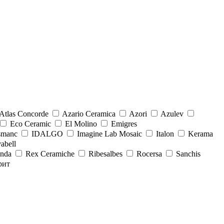
Atlas Concorde
Azario Ceramica
Azori
Azulev
Eco Ceramic
El Molino
Emigres
smanc
IDALGO
Imagine Lab Mosaic
Italon
Kerama
abell
onda
Rex Ceramiche
Ribesalbes
Rocersa
Sanchis
рит