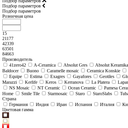
Подбор параметров
Подбор параметров
Подбор параметров
Розничная цена
15
21177
42339
63501
84663
Производитель
41zero42
A-Ceramica
Absolut Gres
Absolut Keramik
Baldocer
Buono
Caramelle mosaic
Ceramica Konskie
Equipe
Estima
Exagres
Gayafores
Geotiles
Glo
Marazzi
Kerlife
Keros
Kerranova
La Platera
Lapar
NS Mosaic
NT Ceramic
Ocean Ceramic
Pamesa Cera
Home
Smile Tile
Starmosaic
Staro
StaroSlabs
Tub
Страна
Германия
Индия
Иран
Испания
Италия
Ки
Цветовая гамма