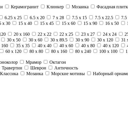
ни
Керамогранит
Клинкер
Мозаика
Фасадная плитк
6.25 x 25
6.5 x 20
7 x 28
7.5 x 15
7.5 x 22.5
7.5
5 x 30
15 x 40
15 x 45
15 x 60
15 x 90
16 x 50
120
20 x 160
22 x 22
22 x 25
23 x 27
24 x 24
2
30 x 50
30 x 60
30 x 89.5
30 x 90
30 x 120
31 
 160
35 x 35
40 x 40
40 x 60
40 x 80
40 x 120
60 x 120
80 x 80
80 x 160
80 x 240
100 x 100
1
оноколор
Мрамор
Октагон
Травертин
Шеврон
Античность
Классика
Мозаика
Морские мотивы
Наборный орнам