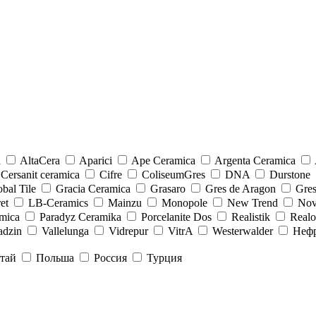
a
AltaCera
Aparici
Ape Ceramica
Argenta Ceramica
Cersanit ceramica
Cifre
ColiseumGres
DNA
Durstone
bal Tile
Gracia Ceramica
Grasaro
Gres de Aragon
Gre
et
LB-Ceramics
Mainzu
Monopole
New Trend
Nov
mica
Paradyz Сeramika
Porcelanite Dos
Realistik
Real
adzin
Vallelunga
Vidrepur
VitrA
Westerwalder
Неф
тай
Польша
Россия
Турция