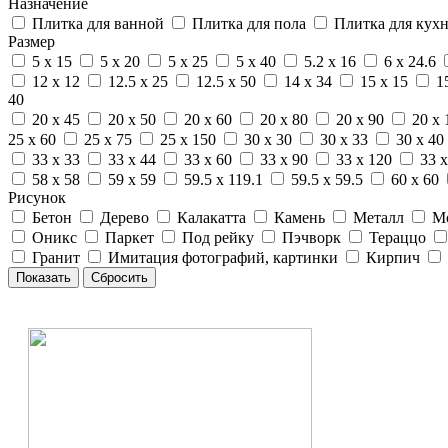
Назначение
Плитка для ванной
Плитка для пола
Плитка для кух
Размер
5 x 15
5 x 20
5 x 25
5 x 40
5.2 x 16
6 x 24.6
12 x 12
12.5 x 25
12.5 x 50
14 x 34
15 x 15
1
40
20 x 45
20 x 50
20 x 60
20 x 80
20 x 90
20 x 
25 x 60
25 x 75
25 x 150
30 x 30
30 x 33
30 x 40
33 x 33
33 x 44
33 x 60
33 x 90
33 x 120
33 x
58 x 58
59 x 59
59.5 x 119.1
59.5 x 59.5
60 x 60
Рисунок
Бетон
Дерево
Калакатта
Камень
Металл
М
Оникс
Паркет
Под рейку
Пэчворк
Тераццо
Гранит
Имитация фотографий, картинки
Кирпич