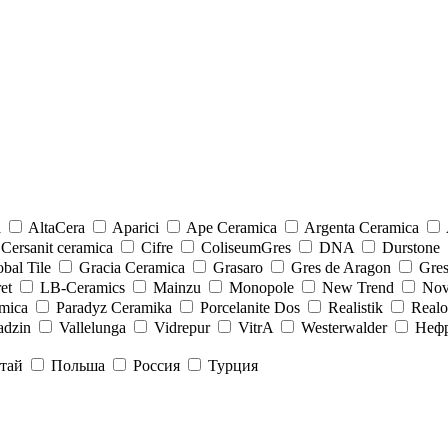
a
AltaCera
Aparici
Ape Ceramica
Argenta Ceramica
Cersanit ceramica
Cifre
ColiseumGres
DNA
Durstone
bal Tile
Gracia Ceramica
Grasaro
Gres de Aragon
Gre
et
LB-Ceramics
Mainzu
Monopole
New Trend
Nov
mica
Paradyz Сeramika
Porcelanite Dos
Realistik
Real
adzin
Vallelunga
Vidrepur
VitrA
Westerwalder
Неф
тай
Польша
Россия
Турция