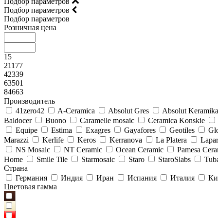
Подбор параметров
Подбор параметров
Подбор параметров
Розничная цена
15
21177
42339
63501
84663
Производитель
41zero42
A-Ceramica
Absolut Gres
Absolut Keramik
Baldocer
Buono
Caramelle mosaic
Ceramica Konskie
Equipe
Estima
Exagres
Gayafores
Geotiles
Glo
Marazzi
Kerlife
Keros
Kerranova
La Platera
Lapar
NS Mosaic
NT Ceramic
Ocean Ceramic
Pamesa Cera
Home
Smile Tile
Starmosaic
Staro
StaroSlabs
Tub
Страна
Германия
Индия
Иран
Испания
Италия
Ки
Цветовая гамма