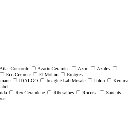
Atlas Concorde
Azario Ceramica
Azori
Azulev
Eco Ceramic
El Molino
Emigres
smanc
IDALGO
Imagine Lab Mosaic
Italon
Kerama
abell
onda
Rex Ceramiche
Ribesalbes
Rocersa
Sanchis
рит