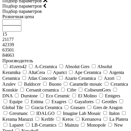
Подбор параметров
Подбор параметров
Подбор параметров
Розничная цена
15
21177
42339
63501
84663
Производитель
41zero42
A-Ceramica
Absolut Gres
Absolut
Keramika
AltaCera
Aparici
Ape Ceramica
Argenta
Ceramica
Atlas Concorde
Azario Ceramica
Azori
Azulev
Baldocer
Buono
Caramelle mosaic
Ceramica
Konskie
Cersanit ceramica
Cifre
ColiseumGres
DNA
Durstone
Eco Ceramic
El Molino
Emigres
Equipe
Estima
Exagres
Gayafores
Geotiles
Global Tile
Gracia Ceramica
Grasaro
Gres de Aragon
Gresmanc
IDALGO
Imagine Lab Mosaic
Italon
Kerama Marazzi
Kerlife
Keros
Kerranova
La Platera
Laparet
LB-Ceramics
Mainzu
Monopole
New
Trend
Novabell