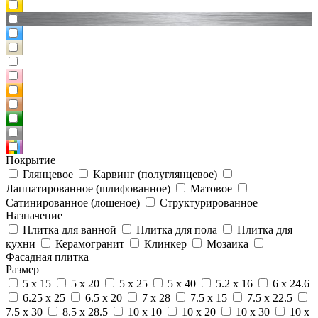
Покрытие
Глянцевое
Карвинг (полуглянцевое)
Лаппатированное (шлифованное)
Матовое
Сатинированное (лощеное)
Структурированное
Назначение
Плитка для ванной
Плитка для пола
Плитка для
кухни
Керамогранит
Клинкер
Мозаика
Фасадная плитка
Размер
5 x 15
5 x 20
5 x 25
5 x 40
5.2 x 16
6 x 24.6
6.25 x 25
6.5 x 20
7 x 28
7.5 x 15
7.5 x 22.5
7.5 x 30
8.5 x 28.5
10 x 10
10 x 20
10 x 30
10 x