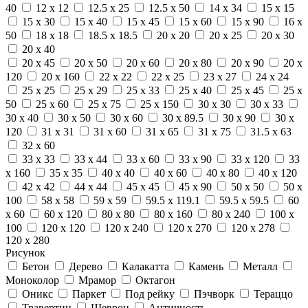
40
12 x 12
12.5 x 25
12.5 x 50
14 x 34
15 x 15
15 x 30
15 x 40
15 x 45
15 x 60
15 x 90
16 x
50
18 x 18
18.5 x 18.5
20 x 20
20 x 25
20 x 30
20 x 40
20 x 45
20 x 50
20 x 60
20 x 80
20 x 90
20 x
120
20 x 160
22 x 22
22 x 25
23 x 27
24 x 24
25 x 25
25 x 29
25 x 33
25 x 40
25 x 45
25 x
50
25 x 60
25 x 75
25 x 150
30 x 30
30 x 33
30 x 40
30 x 50
30 x 60
30 x 89.5
30 x 90
30 x
120
31 x 31
31 x 60
31 x 65
31 x 75
31.5 x 63
32 x 60
33 x 33
33 x 44
33 x 60
33 x 90
33 x 120
33
x 160
35 x 35
40 x 40
40 x 60
40 x 80
40 x 120
42 x 42
44 x 44
45 x 45
45 x 90
50 x 50
50 x
100
58 x 58
59 x 59
59.5 x 119.1
59.5 x 59.5
60
x 60
60 x 120
80 x 80
80 x 160
80 x 240
100 x
100
120 x 120
120 x 240
120 x 270
120 x 278
120 x 280
Рисунок
Бетон
Дерево
Калакатта
Камень
Металл
Моноколор
Мрамор
Октагон
Оникс
Паркет
Под рейку
Пэчворк
Тераццо
Травертин
Шеврон
Античность