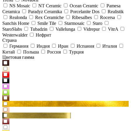
NS Mosaic
NT Ceramic
Ocean Ceramic
Pamesa
Ceramica
Paradyz Сeramika
Porcelanite Dos
Realistik
Realonda
Rex Ceramiche
Ribesalbes
Rocersa
Sanchis Home
Smile Tile
Starmosaic
Staro
StaroSlabs
Tubadzin
Vallelunga
Vidrepur
VitrA
Westerwalder
Нефрит
Страна
Германия
Индия
Иран
Испания
Италия
Китай
Польша
Россия
Турция
Цветовая гамма