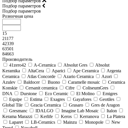
Подбор параметров
Подбор параметров
Подбор параметров
Розничная цена
15
21177
42339
63501
84663
Производитель
41zero42
A-Ceramica
Absolut Gres
Absolut
Keramika
AltaCera
Aparici
Ape Ceramica
Argenta
Ceramica
Atlas Concorde
Azario Ceramica
Azori
Azulev
Baldocer
Buono
Caramelle mosaic
Ceramica
Konskie
Cersanit ceramica
Cifre
ColiseumGres
DNA
Durstone
Eco Ceramic
El Molino
Emigres
Equipe
Estima
Exagres
Gayafores
Geotiles
Global Tile
Gracia Ceramica
Grasaro
Gres de Aragon
Gresmanc
IDALGO
Imagine Lab Mosaic
Italon
Kerama Marazzi
Kerlife
Keros
Kerranova
La Platera
Laparet
LB-Ceramics
Mainzu
Monopole
New
Trend
Novabell