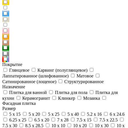
Покрытие
Глянцевое
Карвинг (полуглянцевое)
Лаппатированное (шлифованное)
Матовое
Сатинированное (лощеное)
Структурированное
Назначение
Плитка для ванной
Плитка для пола
Плитка для
кухни
Керамогранит
Клинкер
Мозаика
Фасадная плитка
Размер
5 x 15
5 x 20
5 x 25
5 x 40
5.2 x 16
6 x 24.6
6.25 x 25
6.5 x 20
7 x 28
7.5 x 15
7.5 x 22.5
7.5 x 30
8.5 x 28.5
10 x 10
10 x 20
10 x 30
10 x