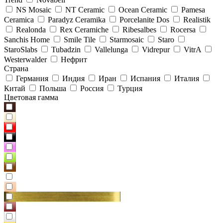
NS Mosaic
NT Ceramic
Ocean Ceramic
Pamesa
Ceramica
Paradyz Сeramika
Porcelanite Dos
Realistik
Realonda
Rex Ceramiche
Ribesalbes
Rocersa
Sanchis Home
Smile Tile
Starmosaic
Staro
StaroSlabs
Tubadzin
Vallelunga
Vidrepur
VitrA
Westerwalder
Нефрит
Страна
Германия
Индия
Иран
Испания
Италия
Китай
Польша
Россия
Турция
Цветовая гамма