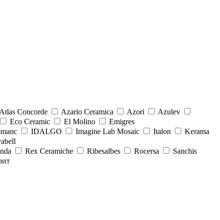
Atlas Concorde
Azario Ceramica
Azori
Azulev
Eco Ceramic
El Molino
Emigres
smanc
IDALGO
Imagine Lab Mosaic
Italon
Kerama
abell
onda
Rex Ceramiche
Ribesalbes
Rocersa
Sanchis
рит