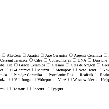
a
AltaCera
Aparici
Ape Ceramica
Argenta Ceramica
Cersanit ceramica
Cifre
ColiseumGres
DNA
Durstone
bal Tile
Gracia Ceramica
Grasaro
Gres de Aragon
Gre
et
LB-Ceramics
Mainzu
Monopole
New Trend
Nov
mica
Paradyz Сeramika
Porcelanite Dos
Realistik
Real
adzin
Vallelunga
Vidrepur
VitrA
Westerwalder
Неф
тай
Польша
Россия
Турция