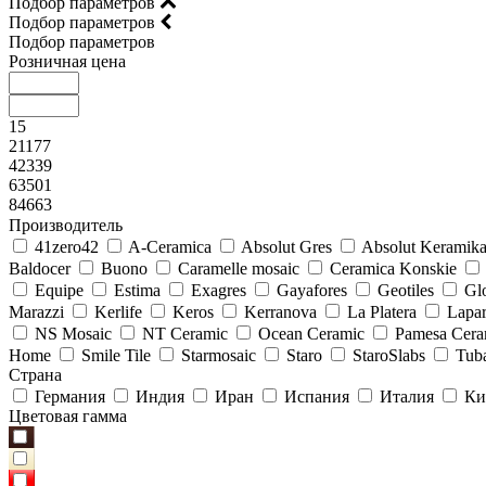
Подбор параметров
Подбор параметров
Подбор параметров
Розничная цена
15
21177
42339
63501
84663
Производитель
41zero42
A-Ceramica
Absolut Gres
Absolut Keramik
Baldocer
Buono
Caramelle mosaic
Ceramica Konskie
Equipe
Estima
Exagres
Gayafores
Geotiles
Glo
Marazzi
Kerlife
Keros
Kerranova
La Platera
Lapar
NS Mosaic
NT Ceramic
Ocean Ceramic
Pamesa Cera
Home
Smile Tile
Starmosaic
Staro
StaroSlabs
Tub
Страна
Германия
Индия
Иран
Испания
Италия
Ки
Цветовая гамма