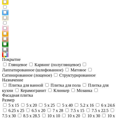
Покрытие
Глянцевое
Карвинг (полуглянцевое)
Лаппатированное (шлифованное)
Матовое
Сатинированное (лощеное)
Структурированное
Назначение
Плитка для ванной
Плитка для пола
Плитка для
кухни
Керамогранит
Клинкер
Мозаика
Фасадная плитка
Размер
5 x 15
5 x 20
5 x 25
5 x 40
5.2 x 16
6 x 24.6
6.25 x 25
6.5 x 20
7 x 28
7.5 x 15
7.5 x 22.5
7.5 x 30
8.5 x 28.5
10 x 10
10 x 20
10 x 30
10 x