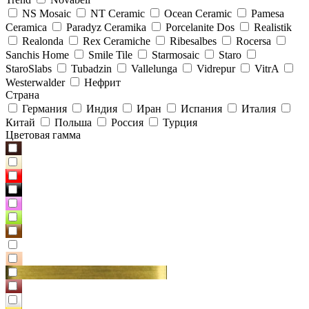
NS Mosaic
NT Ceramic
Ocean Ceramic
Pamesa
Ceramica
Paradyz Сeramika
Porcelanite Dos
Realistik
Realonda
Rex Ceramiche
Ribesalbes
Rocersa
Sanchis Home
Smile Tile
Starmosaic
Staro
StaroSlabs
Tubadzin
Vallelunga
Vidrepur
VitrA
Westerwalder
Нефрит
Страна
Германия
Индия
Иран
Испания
Италия
Китай
Польша
Россия
Турция
Цветовая гамма