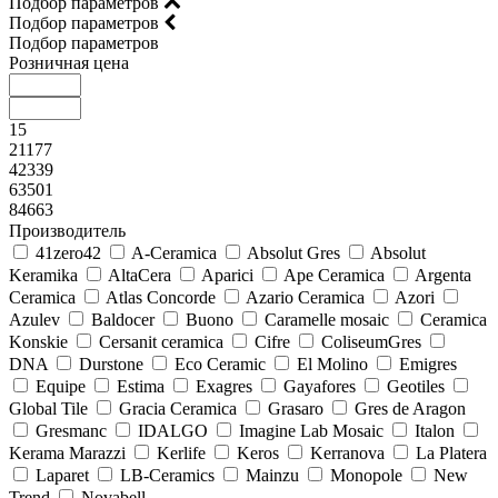
Подбор параметров
Подбор параметров
Подбор параметров
Розничная цена
15
21177
42339
63501
84663
Производитель
41zero42
A-Ceramica
Absolut Gres
Absolut
Keramika
AltaCera
Aparici
Ape Ceramica
Argenta
Ceramica
Atlas Concorde
Azario Ceramica
Azori
Azulev
Baldocer
Buono
Caramelle mosaic
Ceramica
Konskie
Cersanit ceramica
Cifre
ColiseumGres
DNA
Durstone
Eco Ceramic
El Molino
Emigres
Equipe
Estima
Exagres
Gayafores
Geotiles
Global Tile
Gracia Ceramica
Grasaro
Gres de Aragon
Gresmanc
IDALGO
Imagine Lab Mosaic
Italon
Kerama Marazzi
Kerlife
Keros
Kerranova
La Platera
Laparet
LB-Ceramics
Mainzu
Monopole
New
Trend
Novabell