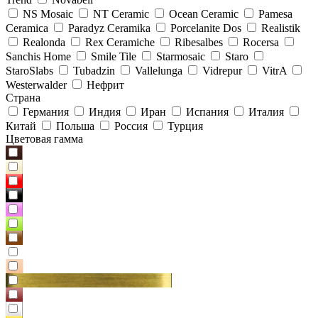
NS Mosaic
NT Ceramic
Ocean Ceramic
Pamesa
Ceramica
Paradyz Сeramika
Porcelanite Dos
Realistik
Realonda
Rex Ceramiche
Ribesalbes
Rocersa
Sanchis Home
Smile Tile
Starmosaic
Staro
StaroSlabs
Tubadzin
Vallelunga
Vidrepur
VitrA
Westerwalder
Нефрит
Страна
Германия
Индия
Иран
Испания
Италия
Китай
Польша
Россия
Турция
Цветовая гамма