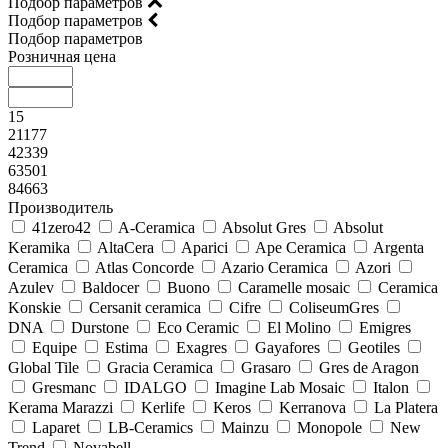
Подбор параметров
Подбор параметров
Подбор параметров
Розничная цена
15
21177
42339
63501
84663
Производитель
41zero42
A-Ceramica
Absolut Gres
Absolut
Keramika
AltaCera
Aparici
Ape Ceramica
Argenta
Ceramica
Atlas Concorde
Azario Ceramica
Azori
Azulev
Baldocer
Buono
Caramelle mosaic
Ceramica
Konskie
Cersanit ceramica
Cifre
ColiseumGres
DNA
Durstone
Eco Ceramic
El Molino
Emigres
Equipe
Estima
Exagres
Gayafores
Geotiles
Global Tile
Gracia Ceramica
Grasaro
Gres de Aragon
Gresmanc
IDALGO
Imagine Lab Mosaic
Italon
Kerama Marazzi
Kerlife
Keros
Kerranova
La Platera
Laparet
LB-Ceramics
Mainzu
Monopole
New
Trend
Novabell