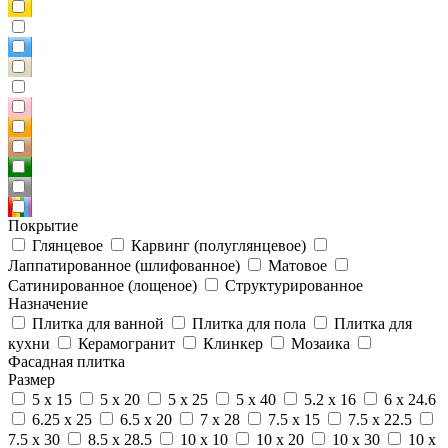
Покрытие
Глянцевое
Карвинг (полуглянцевое)
Лаппатированное (шлифованное)
Матовое
Сатинированное (лощеное)
Структурированное
Назначение
Плитка для ванной
Плитка для пола
Плитка для
кухни
Керамогранит
Клинкер
Мозаика
Фасадная плитка
Размер
5 x 15
5 x 20
5 x 25
5 x 40
5.2 x 16
6 x 24.6
6.25 x 25
6.5 x 20
7 x 28
7.5 x 15
7.5 x 22.5
7.5 x 30
8.5 x 28.5
10 x 10
10 x 20
10 x 30
10 x