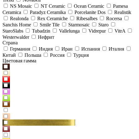
NS Mosaic
NT Ceramic
Ocean Ceramic
Pamesa
Ceramica
Paradyz Сeramika
Porcelanite Dos
Realistik
Realonda
Rex Ceramiche
Ribesalbes
Rocersa
Sanchis Home
Smile Tile
Starmosaic
Staro
StaroSlabs
Tubadzin
Vallelunga
Vidrepur
VitrA
Westerwalder
Нефрит
Страна
Германия
Индия
Иран
Испания
Италия
Китай
Польша
Россия
Турция
Цветовая гамма