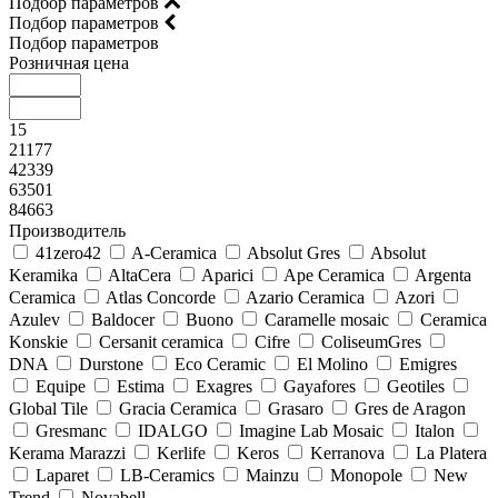
Подбор параметров
Подбор параметров
Подбор параметров
Розничная цена
15
21177
42339
63501
84663
Производитель
41zero42
A-Ceramica
Absolut Gres
Absolut
Keramika
AltaCera
Aparici
Ape Ceramica
Argenta
Ceramica
Atlas Concorde
Azario Ceramica
Azori
Azulev
Baldocer
Buono
Caramelle mosaic
Ceramica
Konskie
Cersanit ceramica
Cifre
ColiseumGres
DNA
Durstone
Eco Ceramic
El Molino
Emigres
Equipe
Estima
Exagres
Gayafores
Geotiles
Global Tile
Gracia Ceramica
Grasaro
Gres de Aragon
Gresmanc
IDALGO
Imagine Lab Mosaic
Italon
Kerama Marazzi
Kerlife
Keros
Kerranova
La Platera
Laparet
LB-Ceramics
Mainzu
Monopole
New
Trend
Novabell