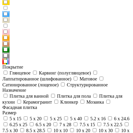
Покрытие
Глянцевое
Карвинг (полуглянцевое)
Лаппатированное (шлифованное)
Матовое
Сатинированное (лощеное)
Структурированное
Назначение
Плитка для ванной
Плитка для пола
Плитка для
кухни
Керамогранит
Клинкер
Мозаика
Фасадная плитка
Размер
5 x 15
5 x 20
5 x 25
5 x 40
5.2 x 16
6 x 24.6
6.25 x 25
6.5 x 20
7 x 28
7.5 x 15
7.5 x 22.5
7.5 x 30
8.5 x 28.5
10 x 10
10 x 20
10 x 30
10 x