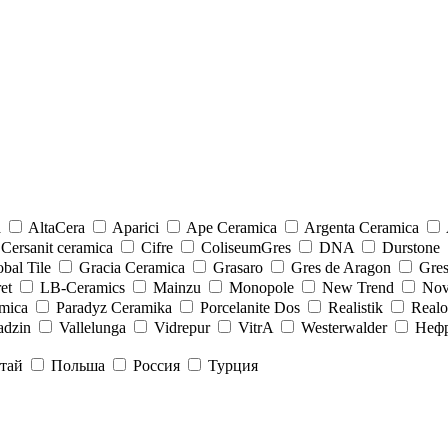
a
AltaCera
Aparici
Ape Ceramica
Argenta Ceramica
Cersanit ceramica
Cifre
ColiseumGres
DNA
Durstone
bal Tile
Gracia Ceramica
Grasaro
Gres de Aragon
Gre
et
LB-Ceramics
Mainzu
Monopole
New Trend
Nov
mica
Paradyz Сeramika
Porcelanite Dos
Realistik
Real
adzin
Vallelunga
Vidrepur
VitrA
Westerwalder
Неф
тай
Польша
Россия
Турция