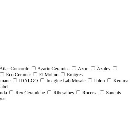
Atlas Concorde
Azario Ceramica
Azori
Azulev
Eco Ceramic
El Molino
Emigres
smanc
IDALGO
Imagine Lab Mosaic
Italon
Kerama
abell
onda
Rex Ceramiche
Ribesalbes
Rocersa
Sanchis
рит