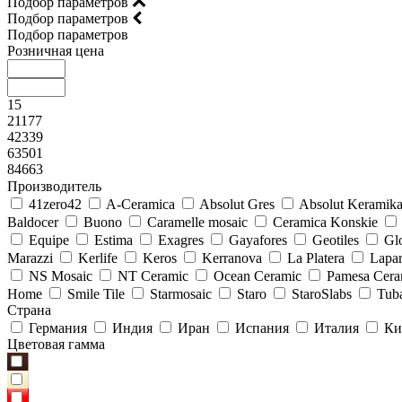
Подбор параметров
Подбор параметров
Подбор параметров
Розничная цена
15
21177
42339
63501
84663
Производитель
41zero42
A-Ceramica
Absolut Gres
Absolut Keramik
Baldocer
Buono
Caramelle mosaic
Ceramica Konskie
Equipe
Estima
Exagres
Gayafores
Geotiles
Glo
Marazzi
Kerlife
Keros
Kerranova
La Platera
Lapar
NS Mosaic
NT Ceramic
Ocean Ceramic
Pamesa Cera
Home
Smile Tile
Starmosaic
Staro
StaroSlabs
Tub
Страна
Германия
Индия
Иран
Испания
Италия
Ки
Цветовая гамма