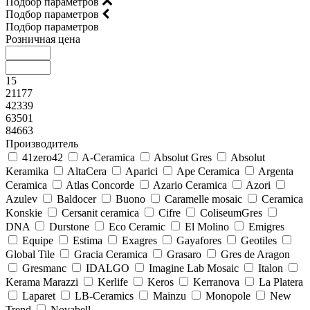
Подбор параметров
Подбор параметров
Подбор параметров
Розничная цена
15
21177
42339
63501
84663
Производитель
41zero42
A-Ceramica
Absolut Gres
Absolut
Keramika
AltaCera
Aparici
Ape Ceramica
Argenta
Ceramica
Atlas Concorde
Azario Ceramica
Azori
Azulev
Baldocer
Buono
Caramelle mosaic
Ceramica
Konskie
Cersanit ceramica
Cifre
ColiseumGres
DNA
Durstone
Eco Ceramic
El Molino
Emigres
Equipe
Estima
Exagres
Gayafores
Geotiles
Global Tile
Gracia Ceramica
Grasaro
Gres de Aragon
Gresmanc
IDALGO
Imagine Lab Mosaic
Italon
Kerama Marazzi
Kerlife
Keros
Kerranova
La Platera
Laparet
LB-Ceramics
Mainzu
Monopole
New
Trend
Novabell