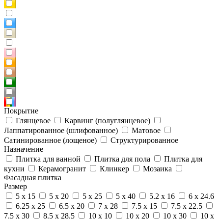
Покрытие
Глянцевое
Карвинг (полуглянцевое)
Лаппатированное (шлифованное)
Матовое
Сатинированное (лощеное)
Структурированное
Назначение
Плитка для ванной
Плитка для пола
Плитка для
кухни
Керамогранит
Клинкер
Мозаика
Фасадная плитка
Размер
5 x 15
5 x 20
5 x 25
5 x 40
5.2 x 16
6 x 24.6
6.25 x 25
6.5 x 20
7 x 28
7.5 x 15
7.5 x 22.5
7.5 x 30
8.5 x 28.5
10 x 10
10 x 20
10 x 30
10 x