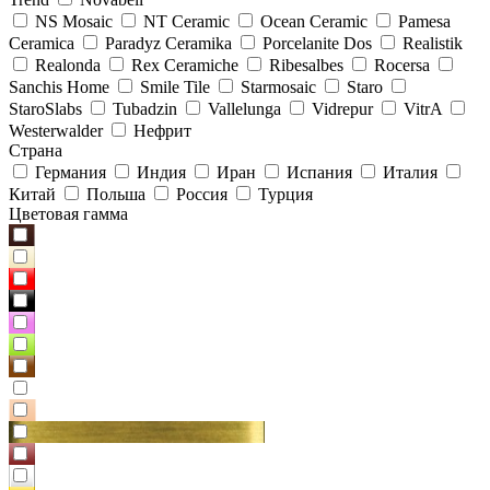
NS Mosaic
NT Ceramic
Ocean Ceramic
Pamesa
Ceramica
Paradyz Сeramika
Porcelanite Dos
Realistik
Realonda
Rex Ceramiche
Ribesalbes
Rocersa
Sanchis Home
Smile Tile
Starmosaic
Staro
StaroSlabs
Tubadzin
Vallelunga
Vidrepur
VitrA
Westerwalder
Нефрит
Страна
Германия
Индия
Иран
Испания
Италия
Китай
Польша
Россия
Турция
Цветовая гамма