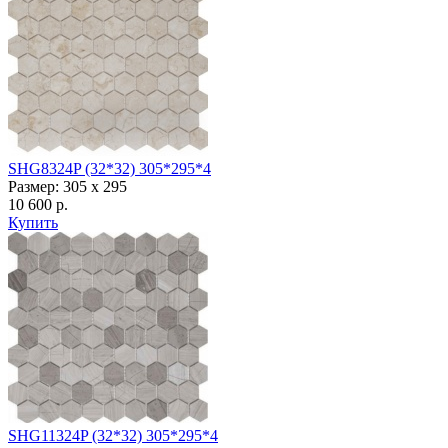
SHG8324P (32*32) 305*295*4
Размер: 305 х 295
10 600 р.
Купить
SHG11324P (32*32) 305*295*4