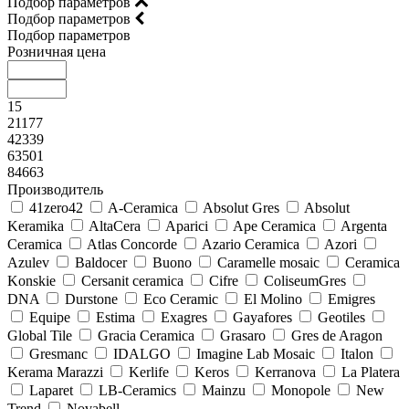
Подбор параметров
Подбор параметров
Подбор параметров
Розничная цена
15
21177
42339
63501
84663
Производитель
41zero42
A-Ceramica
Absolut Gres
Absolut
Keramika
AltaCera
Aparici
Ape Ceramica
Argenta
Ceramica
Atlas Concorde
Azario Ceramica
Azori
Azulev
Baldocer
Buono
Caramelle mosaic
Ceramica
Konskie
Cersanit ceramica
Cifre
ColiseumGres
DNA
Durstone
Eco Ceramic
El Molino
Emigres
Equipe
Estima
Exagres
Gayafores
Geotiles
Global Tile
Gracia Ceramica
Grasaro
Gres de Aragon
Gresmanc
IDALGO
Imagine Lab Mosaic
Italon
Kerama Marazzi
Kerlife
Keros
Kerranova
La Platera
Laparet
LB-Ceramics
Mainzu
Monopole
New
Trend
Novabell