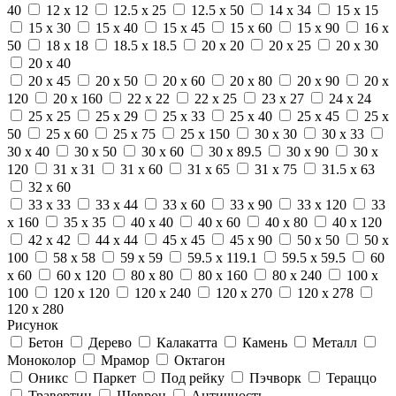
40
12 x 12
12.5 x 25
12.5 x 50
14 x 34
15 x 15
15 x 30
15 x 40
15 x 45
15 x 60
15 x 90
16 x
50
18 x 18
18.5 x 18.5
20 x 20
20 x 25
20 x 30
20 x 40
20 x 45
20 x 50
20 x 60
20 x 80
20 x 90
20 x
120
20 x 160
22 x 22
22 x 25
23 x 27
24 x 24
25 x 25
25 x 29
25 x 33
25 x 40
25 x 45
25 x
50
25 x 60
25 x 75
25 x 150
30 x 30
30 x 33
30 x 40
30 x 50
30 x 60
30 x 89.5
30 x 90
30 x
120
31 x 31
31 x 60
31 x 65
31 x 75
31.5 x 63
32 x 60
33 x 33
33 x 44
33 x 60
33 x 90
33 x 120
33
x 160
35 x 35
40 x 40
40 x 60
40 x 80
40 x 120
42 x 42
44 x 44
45 x 45
45 x 90
50 x 50
50 x
100
58 x 58
59 x 59
59.5 x 119.1
59.5 x 59.5
60
x 60
60 x 120
80 x 80
80 x 160
80 x 240
100 x
100
120 x 120
120 x 240
120 x 270
120 x 278
120 x 280
Рисунок
Бетон
Дерево
Калакатта
Камень
Металл
Моноколор
Мрамор
Октагон
Оникс
Паркет
Под рейку
Пэчворк
Тераццо
Травертин
Шеврон
Античность