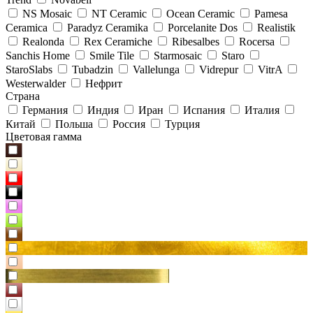
NS Mosaic
NT Ceramic
Ocean Ceramic
Pamesa
Ceramica
Paradyz Сeramika
Porcelanite Dos
Realistik
Realonda
Rex Ceramiche
Ribesalbes
Rocersa
Sanchis Home
Smile Tile
Starmosaic
Staro
StaroSlabs
Tubadzin
Vallelunga
Vidrepur
VitrA
Westerwalder
Нефрит
Страна
Германия
Индия
Иран
Испания
Италия
Китай
Польша
Россия
Турция
Цветовая гамма