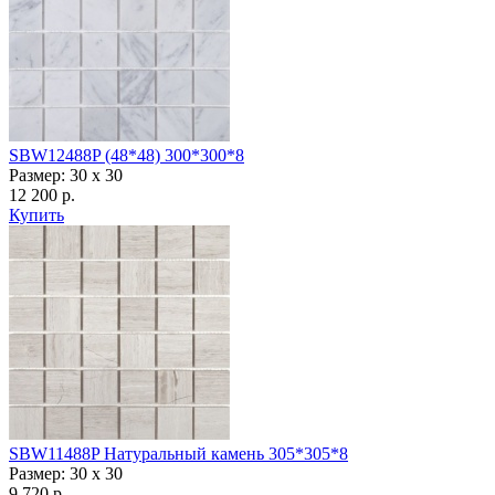
SBW12488P (48*48) 300*300*8
Размер: 30 x 30
12 200 р.
Купить
SBW11488P Натуральный камень 305*305*8
Размер: 30 x 30
9 720 р.