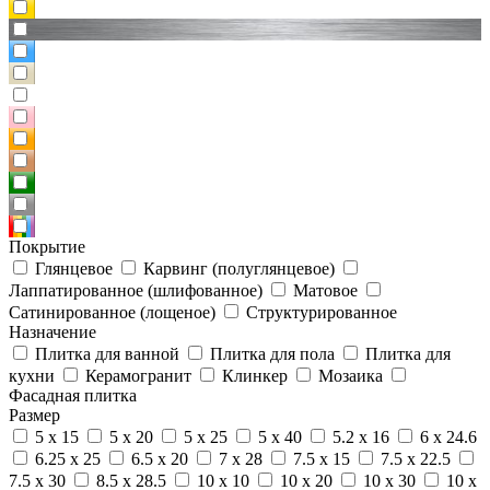
Покрытие
Глянцевое
Карвинг (полуглянцевое)
Лаппатированное (шлифованное)
Матовое
Сатинированное (лощеное)
Структурированное
Назначение
Плитка для ванной
Плитка для пола
Плитка для
кухни
Керамогранит
Клинкер
Мозаика
Фасадная плитка
Размер
5 x 15
5 x 20
5 x 25
5 x 40
5.2 x 16
6 x 24.6
6.25 x 25
6.5 x 20
7 x 28
7.5 x 15
7.5 x 22.5
7.5 x 30
8.5 x 28.5
10 x 10
10 x 20
10 x 30
10 x