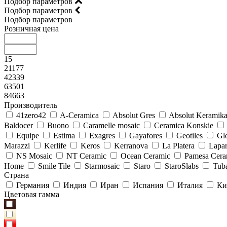
Подбор параметров
Подбор параметров
Подбор параметров
Розничная цена
15
21177
42339
63501
84663
Производитель
41zero42
A-Ceramica
Absolut Gres
Absolut Keramik
Baldocer
Buono
Caramelle mosaic
Ceramica Konskie
Equipe
Estima
Exagres
Gayafores
Geotiles
Glo
Marazzi
Kerlife
Keros
Kerranova
La Platera
Lapar
NS Mosaic
NT Ceramic
Ocean Ceramic
Pamesa Cera
Home
Smile Tile
Starmosaic
Staro
StaroSlabs
Tub
Страна
Германия
Индия
Иран
Испания
Италия
Ки
Цветовая гамма