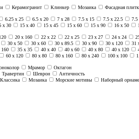
ни
Керамогранит
Клинкер
Мозаика
Фасадная плитк
6.25 x 25
6.5 x 20
7 x 28
7.5 x 15
7.5 x 22.5
7.5
5 x 30
15 x 40
15 x 45
15 x 60
15 x 90
16 x 50
120
20 x 160
22 x 22
22 x 25
23 x 27
24 x 24
2
30 x 50
30 x 60
30 x 89.5
30 x 90
30 x 120
31 
 160
35 x 35
40 x 40
40 x 60
40 x 80
40 x 120
60 x 120
80 x 80
80 x 160
80 x 240
100 x 100
1
оноколор
Мрамор
Октагон
Травертин
Шеврон
Античность
Классика
Мозаика
Морские мотивы
Наборный орнам