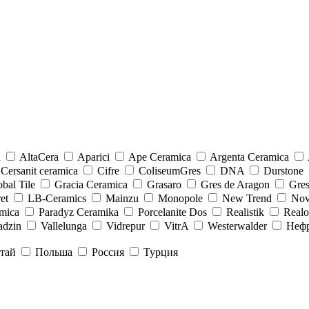
a
AltaCera
Aparici
Ape Ceramica
Argenta Ceramica
Cersanit ceramica
Cifre
ColiseumGres
DNA
Durstone
bal Tile
Gracia Ceramica
Grasaro
Gres de Aragon
Gre
et
LB-Ceramics
Mainzu
Monopole
New Trend
Nov
mica
Paradyz Сeramika
Porcelanite Dos
Realistik
Real
adzin
Vallelunga
Vidrepur
VitrA
Westerwalder
Неф
тай
Польша
Россия
Турция