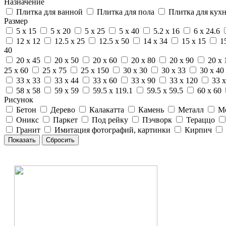
Назначение
Плитка для ванной
Плитка для пола
Плитка для кух
Размер
5 x 15
5 x 20
5 x 25
5 x 40
5.2 x 16
6 x 24.6
12 x 12
12.5 x 25
12.5 x 50
14 x 34
15 x 15
1
40
20 x 45
20 x 50
20 x 60
20 x 80
20 x 90
20 x 
25 x 60
25 x 75
25 x 150
30 x 30
30 x 33
30 x 40
33 x 33
33 x 44
33 x 60
33 x 90
33 x 120
33 x
58 x 58
59 x 59
59.5 x 119.1
59.5 x 59.5
60 x 60
Рисунок
Бетон
Дерево
Калакатта
Камень
Металл
М
Оникс
Паркет
Под рейку
Пэчворк
Тераццо
Гранит
Имитация фотографий, картинки
Кирпич