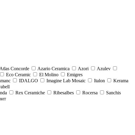
Atlas Concorde
Azario Ceramica
Azori
Azulev
Eco Ceramic
El Molino
Emigres
smanc
IDALGO
Imagine Lab Mosaic
Italon
Kerama
abell
onda
Rex Ceramiche
Ribesalbes
Rocersa
Sanchis
рит