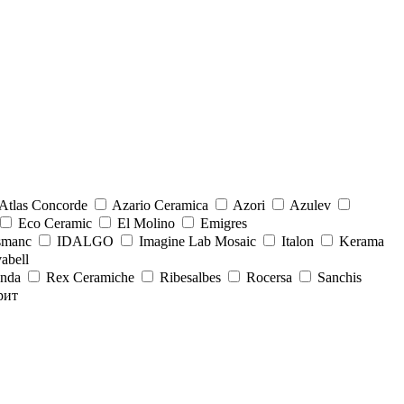
Atlas Concorde
Azario Ceramica
Azori
Azulev
Eco Ceramic
El Molino
Emigres
smanc
IDALGO
Imagine Lab Mosaic
Italon
Kerama
abell
onda
Rex Ceramiche
Ribesalbes
Rocersa
Sanchis
рит