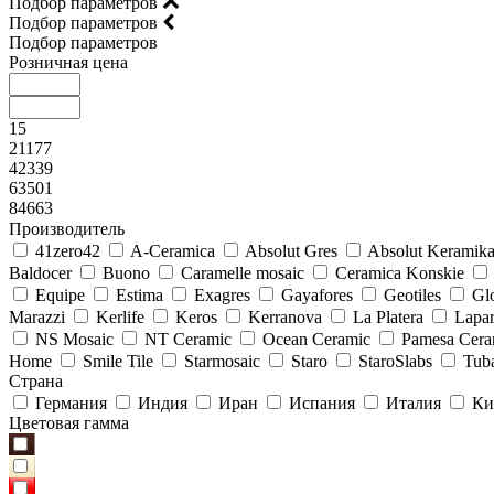
Подбор параметров
Подбор параметров
Подбор параметров
Розничная цена
15
21177
42339
63501
84663
Производитель
41zero42
A-Ceramica
Absolut Gres
Absolut Keramik
Baldocer
Buono
Caramelle mosaic
Ceramica Konskie
Equipe
Estima
Exagres
Gayafores
Geotiles
Glo
Marazzi
Kerlife
Keros
Kerranova
La Platera
Lapar
NS Mosaic
NT Ceramic
Ocean Ceramic
Pamesa Cera
Home
Smile Tile
Starmosaic
Staro
StaroSlabs
Tub
Страна
Германия
Индия
Иран
Испания
Италия
Ки
Цветовая гамма