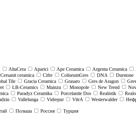
a
AltaCera
Aparici
Ape Ceramica
Argenta Ceramica
Cersanit ceramica
Cifre
ColiseumGres
DNA
Durstone
bal Tile
Gracia Ceramica
Grasaro
Gres de Aragon
Gre
et
LB-Ceramics
Mainzu
Monopole
New Trend
Nov
mica
Paradyz Сeramika
Porcelanite Dos
Realistik
Real
adzin
Vallelunga
Vidrepur
VitrA
Westerwalder
Неф
тай
Польша
Россия
Турция