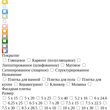
Покрытие
Глянцевое
Карвинг (полуглянцевое)
Лаппатированное (шлифованное)
Матовое
Сатинированное (лощеное)
Структурированное
Назначение
Плитка для ванной
Плитка для пола
Плитка для
кухни
Керамогранит
Клинкер
Мозаика
Фасадная плитка
Размер
5 x 15
5 x 20
5 x 25
5 x 40
5.2 x 16
6 x 24.6
6.25 x 25
6.5 x 20
7 x 28
7.5 x 15
7.5 x 22.5
7.5 x 30
8.5 x 28.5
10 x 10
10 x 20
10 x 30
10 x