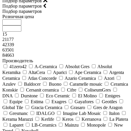
Подбор параметров
Подбор параметров
Подбор параметров
Розничная цена
15
21177
42339
63501
84663
Производитель
41zero42
A-Ceramica
Absolut Gres
Absolut
Keramika
AltaCera
Aparici
Ape Ceramica
Argenta
Ceramica
Atlas Concorde
Azario Ceramica
Azori
Azulev
Baldocer
Buono
Caramelle mosaic
Ceramica
Konskie
Cersanit ceramica
Cifre
ColiseumGres
DNA
Durstone
Eco Ceramic
El Molino
Emigres
Equipe
Estima
Exagres
Gayafores
Geotiles
Global Tile
Gracia Ceramica
Grasaro
Gres de Aragon
Gresmanc
IDALGO
Imagine Lab Mosaic
Italon
Kerama Marazzi
Kerlife
Keros
Kerranova
La Platera
Laparet
LB-Ceramics
Mainzu
Monopole
New
Trend
Novabell