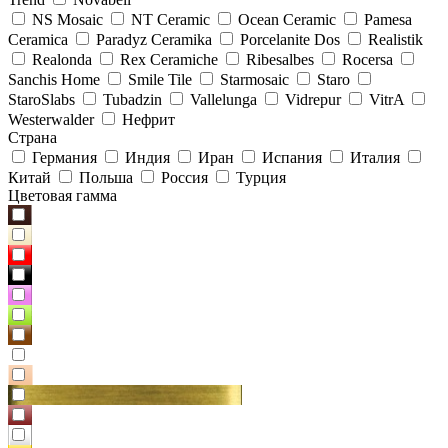
NS Mosaic
NT Ceramic
Ocean Ceramic
Pamesa
Ceramica
Paradyz Сeramika
Porcelanite Dos
Realistik
Realonda
Rex Ceramiche
Ribesalbes
Rocersa
Sanchis Home
Smile Tile
Starmosaic
Staro
StaroSlabs
Tubadzin
Vallelunga
Vidrepur
VitrA
Westerwalder
Нефрит
Страна
Германия
Индия
Иран
Испания
Италия
Китай
Польша
Россия
Турция
Цветовая гамма