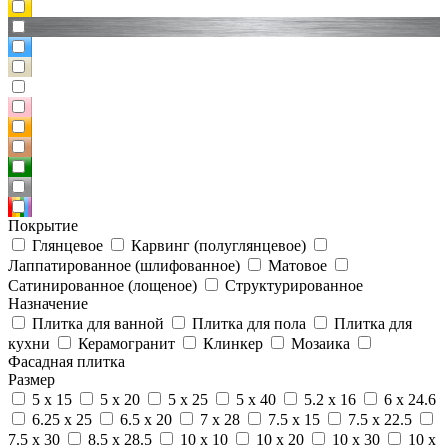
Покрытие
Глянцевое
Карвинг (полуглянцевое)
Лаппатированное (шлифованное)
Матовое
Сатинированное (лощеное)
Структурированное
Назначение
Плитка для ванной
Плитка для пола
Плитка для
кухни
Керамогранит
Клинкер
Мозаика
Фасадная плитка
Размер
5 x 15
5 x 20
5 x 25
5 x 40
5.2 x 16
6 x 24.6
6.25 x 25
6.5 x 20
7 x 28
7.5 x 15
7.5 x 22.5
7.5 x 30
8.5 x 28.5
10 x 10
10 x 20
10 x 30
10 x