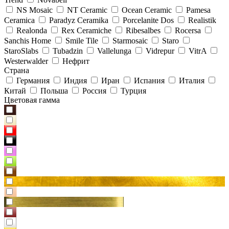
NS Mosaic
NT Ceramic
Ocean Ceramic
Pamesa
Ceramica
Paradyz Сeramika
Porcelanite Dos
Realistik
Realonda
Rex Ceramiche
Ribesalbes
Rocersa
Sanchis Home
Smile Tile
Starmosaic
Staro
StaroSlabs
Tubadzin
Vallelunga
Vidrepur
VitrA
Westerwalder
Нефрит
Страна
Германия
Индия
Иран
Испания
Италия
Китай
Польша
Россия
Турция
Цветовая гамма