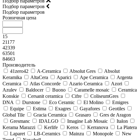
Подбор параметров
Подбор параметров
Подбор параметров
Розничная цена
15
21177
42339
63501
84663
Производитель
41zero42
A-Ceramica
Absolut Gres
Absolut
Keramika
AltaCera
Aparici
Ape Ceramica
Argenta
Ceramica
Atlas Concorde
Azario Ceramica
Azori
Azulev
Baldocer
Buono
Caramelle mosaic
Ceramica
Konskie
Cersanit ceramica
Cifre
ColiseumGres
DNA
Durstone
Eco Ceramic
El Molino
Emigres
Equipe
Estima
Exagres
Gayafores
Geotiles
Global Tile
Gracia Ceramica
Grasaro
Gres de Aragon
Gresmanc
IDALGO
Imagine Lab Mosaic
Italon
Kerama Marazzi
Kerlife
Keros
Kerranova
La Platera
Laparet
LB-Ceramics
Mainzu
Monopole
New
Trend
Novabell