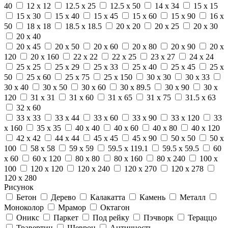
40
12 x 12
12.5 x 25
12.5 x 50
14 x 34
15 x 15
15 x 30
15 x 40
15 x 45
15 x 60
15 x 90
16 x
50
18 x 18
18.5 x 18.5
20 x 20
20 x 25
20 x 30
20 x 40
20 x 45
20 x 50
20 x 60
20 x 80
20 x 90
20 x
120
20 x 160
22 x 22
22 x 25
23 x 27
24 x 24
25 x 25
25 x 29
25 x 33
25 x 40
25 x 45
25 x
50
25 x 60
25 x 75
25 x 150
30 x 30
30 x 33
30 x 40
30 x 50
30 x 60
30 x 89.5
30 x 90
30 x
120
31 x 31
31 x 60
31 x 65
31 x 75
31.5 x 63
32 x 60
33 x 33
33 x 44
33 x 60
33 x 90
33 x 120
33
x 160
35 x 35
40 x 40
40 x 60
40 x 80
40 x 120
42 x 42
44 x 44
45 x 45
45 x 90
50 x 50
50 x
100
58 x 58
59 x 59
59.5 x 119.1
59.5 x 59.5
60
x 60
60 x 120
80 x 80
80 x 160
80 x 240
100 x
100
120 x 120
120 x 240
120 x 270
120 x 278
120 x 280
Рисунок
Бетон
Дерево
Калакатта
Камень
Металл
Моноколор
Мрамор
Октагон
Оникс
Паркет
Под рейку
Пэчворк
Тераццо
Травертин
Шеврон
Античность