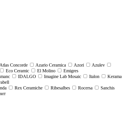
Atlas Concorde
Azario Ceramica
Azori
Azulev
Eco Ceramic
El Molino
Emigres
smanc
IDALGO
Imagine Lab Mosaic
Italon
Kerama
abell
onda
Rex Ceramiche
Ribesalbes
Rocersa
Sanchis
рит