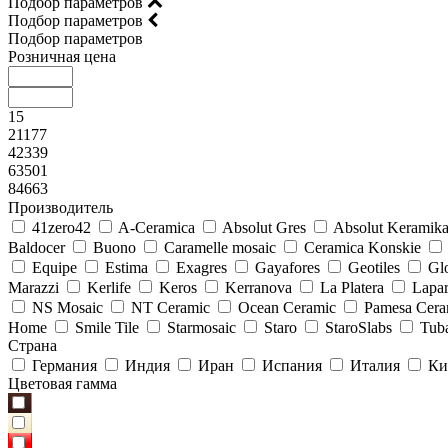
Подбор параметров
Подбор параметров
Подбор параметров
Розничная цена
15
21177
42339
63501
84663
Производитель
41zero42
A-Ceramica
Absolut Gres
Absolut Keramik
Baldocer
Buono
Caramelle mosaic
Ceramica Konskie
Equipe
Estima
Exagres
Gayafores
Geotiles
Glo
Marazzi
Kerlife
Keros
Kerranova
La Platera
Lapar
NS Mosaic
NT Ceramic
Ocean Ceramic
Pamesa Cera
Home
Smile Tile
Starmosaic
Staro
StaroSlabs
Tub
Страна
Германия
Индия
Иран
Испания
Италия
Ки
Цветовая гамма