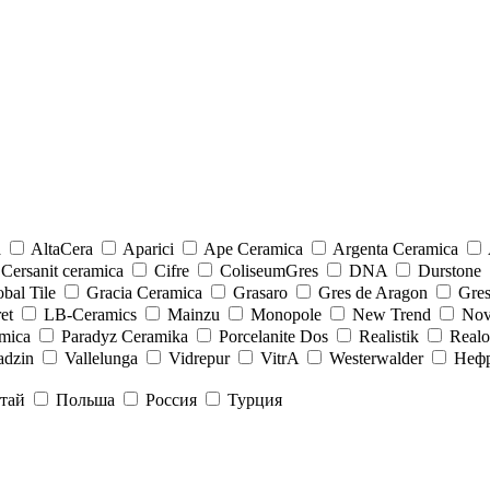
a
AltaCera
Aparici
Ape Ceramica
Argenta Ceramica
Cersanit ceramica
Cifre
ColiseumGres
DNA
Durstone
bal Tile
Gracia Ceramica
Grasaro
Gres de Aragon
Gre
et
LB-Ceramics
Mainzu
Monopole
New Trend
Nov
mica
Paradyz Сeramika
Porcelanite Dos
Realistik
Real
adzin
Vallelunga
Vidrepur
VitrA
Westerwalder
Неф
тай
Польша
Россия
Турция