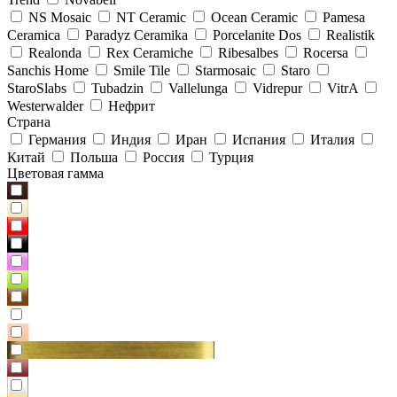
NS Mosaic
NT Ceramic
Ocean Ceramic
Pamesa
Ceramica
Paradyz Сeramika
Porcelanite Dos
Realistik
Realonda
Rex Ceramiche
Ribesalbes
Rocersa
Sanchis Home
Smile Tile
Starmosaic
Staro
StaroSlabs
Tubadzin
Vallelunga
Vidrepur
VitrA
Westerwalder
Нефрит
Страна
Германия
Индия
Иран
Испания
Италия
Китай
Польша
Россия
Турция
Цветовая гамма