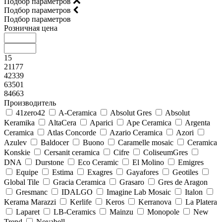
Подбор параметров
Подбор параметров
Подбор параметров
Розничная цена
15
21177
42339
63501
84663
Производитель
41zero42
A-Ceramica
Absolut Gres
Absolut
Keramika
AltaCera
Aparici
Ape Ceramica
Argenta
Ceramica
Atlas Concorde
Azario Ceramica
Azori
Azulev
Baldocer
Buono
Caramelle mosaic
Ceramica
Konskie
Cersanit ceramica
Cifre
ColiseumGres
DNA
Durstone
Eco Ceramic
El Molino
Emigres
Equipe
Estima
Exagres
Gayafores
Geotiles
Global Tile
Gracia Ceramica
Grasaro
Gres de Aragon
Gresmanc
IDALGO
Imagine Lab Mosaic
Italon
Kerama Marazzi
Kerlife
Keros
Kerranova
La Platera
Laparet
LB-Ceramics
Mainzu
Monopole
New
Trend
Novabell