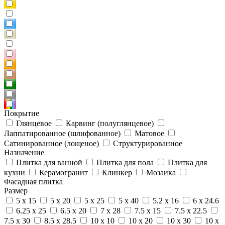
Покрытие
Глянцевое
Карвинг (полуглянцевое)
Лаппатированное (шлифованное)
Матовое
Сатинированное (лощеное)
Структурированное
Назначение
Плитка для ванной
Плитка для пола
Плитка для
кухни
Керамогранит
Клинкер
Мозаика
Фасадная плитка
Размер
5 x 15
5 x 20
5 x 25
5 x 40
5.2 x 16
6 x 24.6
6.25 x 25
6.5 x 20
7 x 28
7.5 x 15
7.5 x 22.5
7.5 x 30
8.5 x 28.5
10 x 10
10 x 20
10 x 30
10 x