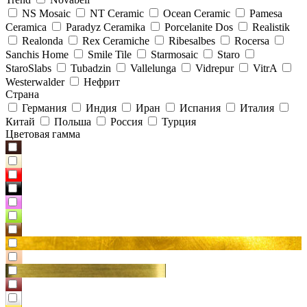
NS Mosaic
NT Ceramic
Ocean Ceramic
Pamesa
Ceramica
Paradyz Сeramika
Porcelanite Dos
Realistik
Realonda
Rex Ceramiche
Ribesalbes
Rocersa
Sanchis Home
Smile Tile
Starmosaic
Staro
StaroSlabs
Tubadzin
Vallelunga
Vidrepur
VitrA
Westerwalder
Нефрит
Страна
Германия
Индия
Иран
Испания
Италия
Китай
Польша
Россия
Турция
Цветовая гамма