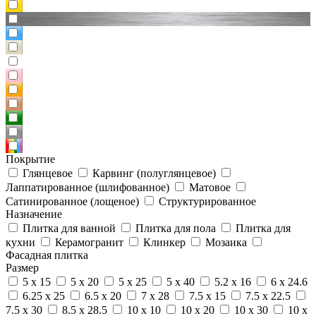
Покрытие
Глянцевое
Карвинг (полуглянцевое)
Лаппатированное (шлифованное)
Матовое
Сатинированное (лощеное)
Структурированное
Назначение
Плитка для ванной
Плитка для пола
Плитка для
кухни
Керамогранит
Клинкер
Мозаика
Фасадная плитка
Размер
5 x 15
5 x 20
5 x 25
5 x 40
5.2 x 16
6 x 24.6
6.25 x 25
6.5 x 20
7 x 28
7.5 x 15
7.5 x 22.5
7.5 x 30
8.5 x 28.5
10 x 10
10 x 20
10 x 30
10 x