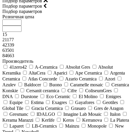
Подбор параметров
Подбор параметров
Подбор параметров
Розничная цена
15
21177
42339
63501
84663
Производитель
41zero42
A-Ceramica
Absolut Gres
Absolut
Keramika
AltaCera
Aparici
Ape Ceramica
Argenta
Ceramica
Atlas Concorde
Azario Ceramica
Azori
Azulev
Baldocer
Buono
Caramelle mosaic
Ceramica
Konskie
Cersanit ceramica
Cifre
ColiseumGres
DNA
Durstone
Eco Ceramic
El Molino
Emigres
Equipe
Estima
Exagres
Gayafores
Geotiles
Global Tile
Gracia Ceramica
Grasaro
Gres de Aragon
Gresmanc
IDALGO
Imagine Lab Mosaic
Italon
Kerama Marazzi
Kerlife
Keros
Kerranova
La Platera
Laparet
LB-Ceramics
Mainzu
Monopole
New
Trend
Novabell