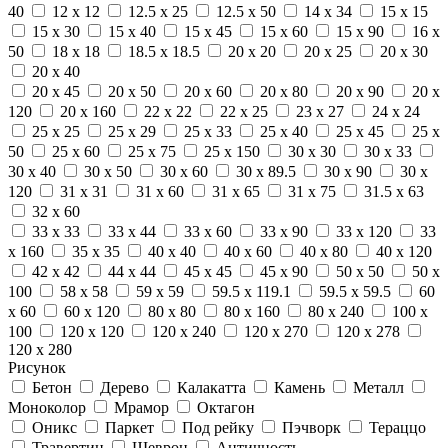
40
12 x 12
12.5 x 25
12.5 x 50
14 x 34
15 x 15
15 x 30
15 x 40
15 x 45
15 x 60
15 x 90
16 x
50
18 x 18
18.5 x 18.5
20 x 20
20 x 25
20 x 30
20 x 40
20 x 45
20 x 50
20 x 60
20 x 80
20 x 90
20 x
120
20 x 160
22 x 22
22 x 25
23 x 27
24 x 24
25 x 25
25 x 29
25 x 33
25 x 40
25 x 45
25 x
50
25 x 60
25 x 75
25 x 150
30 x 30
30 x 33
30 x 40
30 x 50
30 x 60
30 x 89.5
30 x 90
30 x
120
31 x 31
31 x 60
31 x 65
31 x 75
31.5 x 63
32 x 60
33 x 33
33 x 44
33 x 60
33 x 90
33 x 120
33
x 160
35 x 35
40 x 40
40 x 60
40 x 80
40 x 120
42 x 42
44 x 44
45 x 45
45 x 90
50 x 50
50 x
100
58 x 58
59 x 59
59.5 x 119.1
59.5 x 59.5
60
x 60
60 x 120
80 x 80
80 x 160
80 x 240
100 x
100
120 x 120
120 x 240
120 x 270
120 x 278
120 x 280
Рисунок
Бетон
Дерево
Калакатта
Камень
Металл
Моноколор
Мрамор
Октагон
Оникс
Паркет
Под рейку
Пэчворк
Тераццо
Травертин
Шеврон
Античность