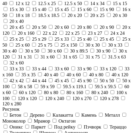
40
12 x 12
12.5 x 25
12.5 x 50
14 x 34
15 x 15
15 x 30
15 x 40
15 x 45
15 x 60
15 x 90
16 x
50
18 x 18
18.5 x 18.5
20 x 20
20 x 25
20 x 30
20 x 40
20 x 45
20 x 50
20 x 60
20 x 80
20 x 90
20 x
120
20 x 160
22 x 22
22 x 25
23 x 27
24 x 24
25 x 25
25 x 29
25 x 33
25 x 40
25 x 45
25 x
50
25 x 60
25 x 75
25 x 150
30 x 30
30 x 33
30 x 40
30 x 50
30 x 60
30 x 89.5
30 x 90
30 x
120
31 x 31
31 x 60
31 x 65
31 x 75
31.5 x 63
32 x 60
33 x 33
33 x 44
33 x 60
33 x 90
33 x 120
33
x 160
35 x 35
40 x 40
40 x 60
40 x 80
40 x 120
42 x 42
44 x 44
45 x 45
45 x 90
50 x 50
50 x
100
58 x 58
59 x 59
59.5 x 119.1
59.5 x 59.5
60
x 60
60 x 120
80 x 80
80 x 160
80 x 240
100 x
100
120 x 120
120 x 240
120 x 270
120 x 278
120 x 280
Рисунок
Бетон
Дерево
Калакатта
Камень
Металл
Моноколор
Мрамор
Октагон
Оникс
Паркет
Под рейку
Пэчворк
Тераццо
Травертин
Шеврон
Античность