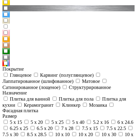
Покрытие
Глянцевое
Карвинг (полуглянцевое)
Лаппатированное (шлифованное)
Матовое
Сатинированное (лощеное)
Структурированное
Назначение
Плитка для ванной
Плитка для пола
Плитка для
кухни
Керамогранит
Клинкер
Мозаика
Фасадная плитка
Размер
5 x 15
5 x 20
5 x 25
5 x 40
5.2 x 16
6 x 24.6
6.25 x 25
6.5 x 20
7 x 28
7.5 x 15
7.5 x 22.5
7.5 x 30
8.5 x 28.5
10 x 10
10 x 20
10 x 30
10 x