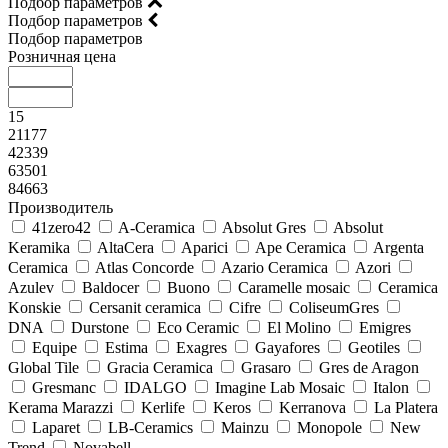
Подбор параметров
Подбор параметров
Подбор параметров
Розничная цена
15
21177
42339
63501
84663
Производитель
41zero42
A-Ceramica
Absolut Gres
Absolut
Keramika
AltaCera
Aparici
Ape Ceramica
Argenta
Ceramica
Atlas Concorde
Azario Ceramica
Azori
Azulev
Baldocer
Buono
Caramelle mosaic
Ceramica
Konskie
Cersanit ceramica
Cifre
ColiseumGres
DNA
Durstone
Eco Ceramic
El Molino
Emigres
Equipe
Estima
Exagres
Gayafores
Geotiles
Global Tile
Gracia Ceramica
Grasaro
Gres de Aragon
Gresmanc
IDALGO
Imagine Lab Mosaic
Italon
Kerama Marazzi
Kerlife
Keros
Kerranova
La Platera
Laparet
LB-Ceramics
Mainzu
Monopole
New
Trend
Novabell