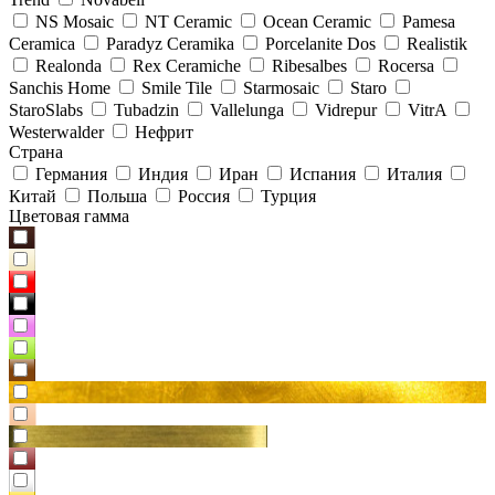
NS Mosaic
NT Ceramic
Ocean Ceramic
Pamesa
Ceramica
Paradyz Сeramika
Porcelanite Dos
Realistik
Realonda
Rex Ceramiche
Ribesalbes
Rocersa
Sanchis Home
Smile Tile
Starmosaic
Staro
StaroSlabs
Tubadzin
Vallelunga
Vidrepur
VitrA
Westerwalder
Нефрит
Страна
Германия
Индия
Иран
Испания
Италия
Китай
Польша
Россия
Турция
Цветовая гамма