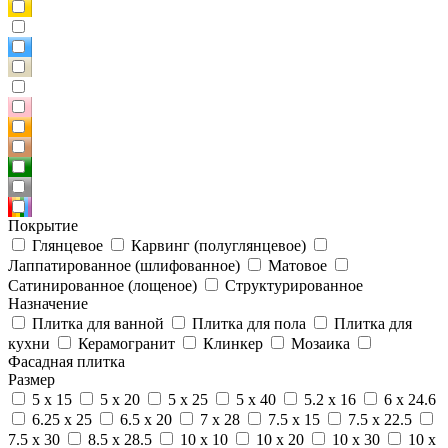
Покрытие
Глянцевое
Карвинг (полуглянцевое)
Лаппатированное (шлифованное)
Матовое
Сатинированное (лощеное)
Структурированное
Назначение
Плитка для ванной
Плитка для пола
Плитка для
кухни
Керамогранит
Клинкер
Мозаика
Фасадная плитка
Размер
5 x 15
5 x 20
5 x 25
5 x 40
5.2 x 16
6 x 24.6
6.25 x 25
6.5 x 20
7 x 28
7.5 x 15
7.5 x 22.5
7.5 x 30
8.5 x 28.5
10 x 10
10 x 20
10 x 30
10 x