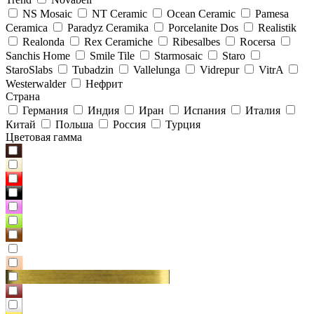
NS Mosaic
NT Ceramic
Ocean Ceramic
Pamesa
Ceramica
Paradyz Сeramika
Porcelanite Dos
Realistik
Realonda
Rex Ceramiche
Ribesalbes
Rocersa
Sanchis Home
Smile Tile
Starmosaic
Staro
StaroSlabs
Tubadzin
Vallelunga
Vidrepur
VitrA
Westerwalder
Нефрит
Страна
Германия
Индия
Иран
Испания
Италия
Китай
Польша
Россия
Турция
Цветовая гамма