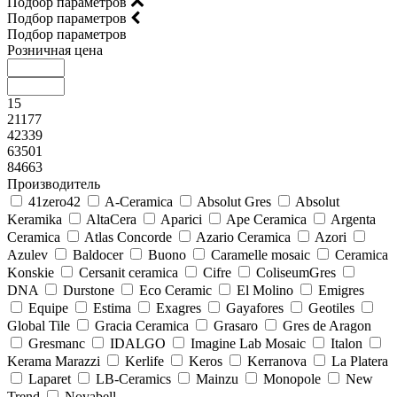
Подбор параметров
Подбор параметров
Подбор параметров
Розничная цена
15
21177
42339
63501
84663
Производитель
41zero42
A-Ceramica
Absolut Gres
Absolut
Keramika
AltaCera
Aparici
Ape Ceramica
Argenta
Ceramica
Atlas Concorde
Azario Ceramica
Azori
Azulev
Baldocer
Buono
Caramelle mosaic
Ceramica
Konskie
Cersanit ceramica
Cifre
ColiseumGres
DNA
Durstone
Eco Ceramic
El Molino
Emigres
Equipe
Estima
Exagres
Gayafores
Geotiles
Global Tile
Gracia Ceramica
Grasaro
Gres de Aragon
Gresmanc
IDALGO
Imagine Lab Mosaic
Italon
Kerama Marazzi
Kerlife
Keros
Kerranova
La Platera
Laparet
LB-Ceramics
Mainzu
Monopole
New
Trend
Novabell