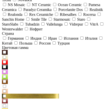
NS Mosaic
NT Ceramic
Ocean Ceramic
Pamesa
Ceramica
Paradyz Сeramika
Porcelanite Dos
Realistik
Realonda
Rex Ceramiche
Ribesalbes
Rocersa
Sanchis Home
Smile Tile
Starmosaic
Staro
StaroSlabs
Tubadzin
Vallelunga
Vidrepur
VitrA
Westerwalder
Нефрит
Страна
Германия
Индия
Иран
Испания
Италия
Китай
Польша
Россия
Турция
Цветовая гамма