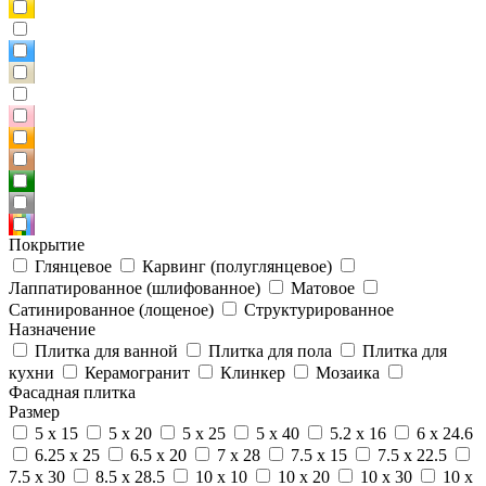
Покрытие
Глянцевое
Карвинг (полуглянцевое)
Лаппатированное (шлифованное)
Матовое
Сатинированное (лощеное)
Структурированное
Назначение
Плитка для ванной
Плитка для пола
Плитка для
кухни
Керамогранит
Клинкер
Мозаика
Фасадная плитка
Размер
5 x 15
5 x 20
5 x 25
5 x 40
5.2 x 16
6 x 24.6
6.25 x 25
6.5 x 20
7 x 28
7.5 x 15
7.5 x 22.5
7.5 x 30
8.5 x 28.5
10 x 10
10 x 20
10 x 30
10 x