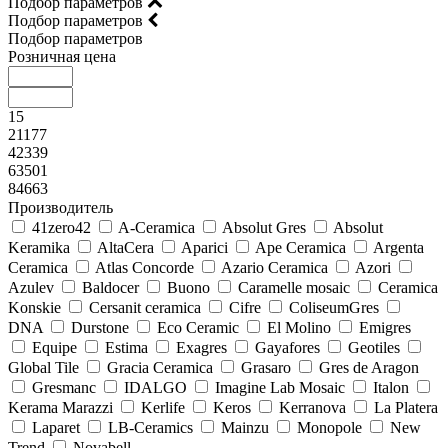
Подбор параметров
Подбор параметров
Подбор параметров
Розничная цена
15
21177
42339
63501
84663
Производитель
41zero42
A-Ceramica
Absolut Gres
Absolut
Keramika
AltaCera
Aparici
Ape Ceramica
Argenta
Ceramica
Atlas Concorde
Azario Ceramica
Azori
Azulev
Baldocer
Buono
Caramelle mosaic
Ceramica
Konskie
Cersanit ceramica
Cifre
ColiseumGres
DNA
Durstone
Eco Ceramic
El Molino
Emigres
Equipe
Estima
Exagres
Gayafores
Geotiles
Global Tile
Gracia Ceramica
Grasaro
Gres de Aragon
Gresmanc
IDALGO
Imagine Lab Mosaic
Italon
Kerama Marazzi
Kerlife
Keros
Kerranova
La Platera
Laparet
LB-Ceramics
Mainzu
Monopole
New
Trend
Novabell