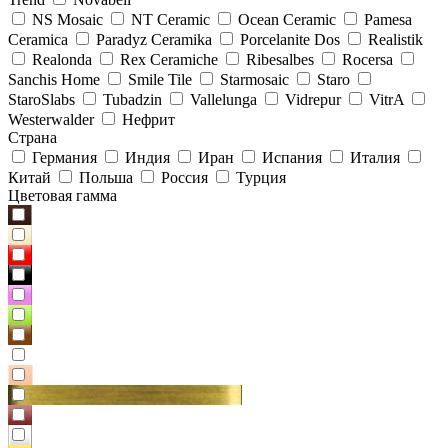
NS Mosaic
NT Ceramic
Ocean Ceramic
Pamesa
Ceramica
Paradyz Сeramika
Porcelanite Dos
Realistik
Realonda
Rex Ceramiche
Ribesalbes
Rocersa
Sanchis Home
Smile Tile
Starmosaic
Staro
StaroSlabs
Tubadzin
Vallelunga
Vidrepur
VitrA
Westerwalder
Нефрит
Страна
Германия
Индия
Иран
Испания
Италия
Китай
Польша
Россия
Турция
Цветовая гамма