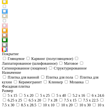
Покрытие
Глянцевое
Карвинг (полуглянцевое)
Лаппатированное (шлифованное)
Матовое
Сатинированное (лощеное)
Структурированное
Назначение
Плитка для ванной
Плитка для пола
Плитка для
кухни
Керамогранит
Клинкер
Мозаика
Фасадная плитка
Размер
5 x 15
5 x 20
5 x 25
5 x 40
5.2 x 16
6 x 24.6
6.25 x 25
6.5 x 20
7 x 28
7.5 x 15
7.5 x 22.5
7.5 x 30
8.5 x 28.5
10 x 10
10 x 20
10 x 30
10 x