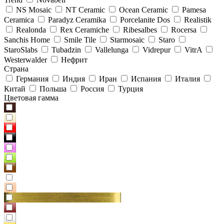
NS Mosaic
NT Ceramic
Ocean Ceramic
Pamesa
Ceramica
Paradyz Сeramika
Porcelanite Dos
Realistik
Realonda
Rex Ceramiche
Ribesalbes
Rocersa
Sanchis Home
Smile Tile
Starmosaic
Staro
StaroSlabs
Tubadzin
Vallelunga
Vidrepur
VitrA
Westerwalder
Нефрит
Страна
Германия
Индия
Иран
Испания
Италия
Китай
Польша
Россия
Турция
Цветовая гамма