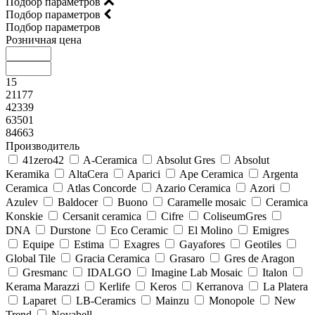
Подбор параметров
Подбор параметров
Подбор параметров
Розничная цена
15
21177
42339
63501
84663
Производитель
41zero42
A-Ceramica
Absolut Gres
Absolut
Keramika
AltaCera
Aparici
Ape Ceramica
Argenta
Ceramica
Atlas Concorde
Azario Ceramica
Azori
Azulev
Baldocer
Buono
Caramelle mosaic
Ceramica
Konskie
Cersanit ceramica
Cifre
ColiseumGres
DNA
Durstone
Eco Ceramic
El Molino
Emigres
Equipe
Estima
Exagres
Gayafores
Geotiles
Global Tile
Gracia Ceramica
Grasaro
Gres de Aragon
Gresmanc
IDALGO
Imagine Lab Mosaic
Italon
Kerama Marazzi
Kerlife
Keros
Kerranova
La Platera
Laparet
LB-Ceramics
Mainzu
Monopole
New
Trend
Novabell