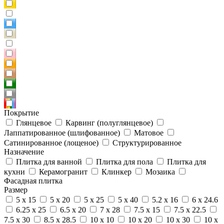
Покрытие
Глянцевое
Карвинг (полуглянцевое)
Лаппатированное (шлифованное)
Матовое
Сатинированное (лощеное)
Структурированное
Назначение
Плитка для ванной
Плитка для пола
Плитка для
кухни
Керамогранит
Клинкер
Мозаика
Фасадная плитка
Размер
5 x 15
5 x 20
5 x 25
5 x 40
5.2 x 16
6 x 24.6
6.25 x 25
6.5 x 20
7 x 28
7.5 x 15
7.5 x 22.5
7.5 x 30
8.5 x 28.5
10 x 10
10 x 20
10 x 30
10 x