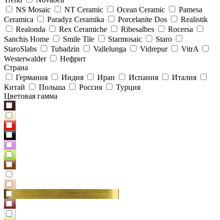
NS Mosaic
NT Ceramic
Ocean Ceramic
Pamesa
Ceramica
Paradyz Сeramika
Porcelanite Dos
Realistik
Realonda
Rex Ceramiche
Ribesalbes
Rocersa
Sanchis Home
Smile Tile
Starmosaic
Staro
StaroSlabs
Tubadzin
Vallelunga
Vidrepur
VitrA
Westerwalder
Нефрит
Страна
Германия
Индия
Иран
Испания
Италия
Китай
Польша
Россия
Турция
Цветовая гамма