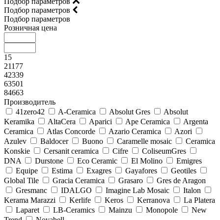
Подбор параметров
Подбор параметров
Подбор параметров
Розничная цена
15
21177
42339
63501
84663
Производитель
41zero42
A-Ceramica
Absolut Gres
Absolut
Keramika
AltaCera
Aparici
Ape Ceramica
Argenta
Ceramica
Atlas Concorde
Azario Ceramica
Azori
Azulev
Baldocer
Buono
Caramelle mosaic
Ceramica
Konskie
Cersanit ceramica
Cifre
ColiseumGres
DNA
Durstone
Eco Ceramic
El Molino
Emigres
Equipe
Estima
Exagres
Gayafores
Geotiles
Global Tile
Gracia Ceramica
Grasaro
Gres de Aragon
Gresmanc
IDALGO
Imagine Lab Mosaic
Italon
Kerama Marazzi
Kerlife
Keros
Kerranova
La Platera
Laparet
LB-Ceramics
Mainzu
Monopole
New
Trend
Novabell