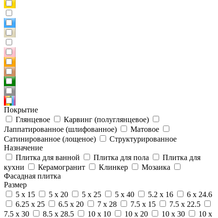
Покрытие
Глянцевое
Карвинг (полуглянцевое)
Лаппатированное (шлифованное)
Матовое
Сатинированное (лощеное)
Структурированное
Назначение
Плитка для ванной
Плитка для пола
Плитка для
кухни
Керамогранит
Клинкер
Мозаика
Фасадная плитка
Размер
5 x 15
5 x 20
5 x 25
5 x 40
5.2 x 16
6 x 24.6
6.25 x 25
6.5 x 20
7 x 28
7.5 x 15
7.5 x 22.5
7.5 x 30
8.5 x 28.5
10 x 10
10 x 20
10 x 30
10 x