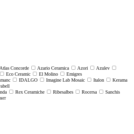
Atlas Concorde
Azario Ceramica
Azori
Azulev
Eco Ceramic
El Molino
Emigres
smanc
IDALGO
Imagine Lab Mosaic
Italon
Kerama
abell
onda
Rex Ceramiche
Ribesalbes
Rocersa
Sanchis
рит