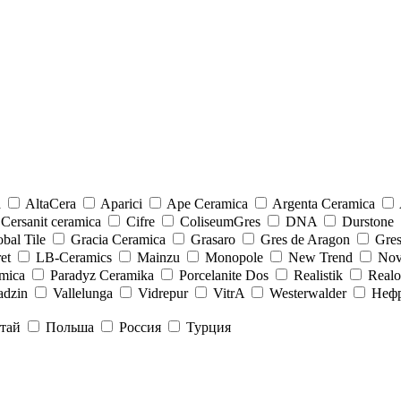
a
AltaCera
Aparici
Ape Ceramica
Argenta Ceramica
Cersanit ceramica
Cifre
ColiseumGres
DNA
Durstone
bal Tile
Gracia Ceramica
Grasaro
Gres de Aragon
Gre
et
LB-Ceramics
Mainzu
Monopole
New Trend
Nov
mica
Paradyz Сeramika
Porcelanite Dos
Realistik
Real
adzin
Vallelunga
Vidrepur
VitrA
Westerwalder
Неф
тай
Польша
Россия
Турция