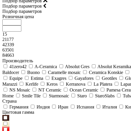
Подбор параметров
Подбор параметров
Подбор параметров
Розничная цена
15
21177
42339
63501
84663
Производитель
41zero42
A-Ceramica
Absolut Gres
Absolut Keramik
Baldocer
Buono
Caramelle mosaic
Ceramica Konskie
Equipe
Estima
Exagres
Gayafores
Geotiles
Glo
Marazzi
Kerlife
Keros
Kerranova
La Platera
Lapar
NS Mosaic
NT Ceramic
Ocean Ceramic
Pamesa Cera
Home
Smile Tile
Starmosaic
Staro
StaroSlabs
Tub
Страна
Германия
Индия
Иран
Испания
Италия
Ки
Цветовая гамма