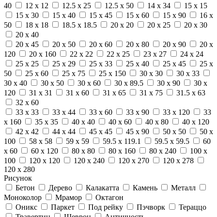
40
12 x 12
12.5 x 25
12.5 x 50
14 x 34
15 x 15
15 x 30
15 x 40
15 x 45
15 x 60
15 x 90
16 x
50
18 x 18
18.5 x 18.5
20 x 20
20 x 25
20 x 30
20 x 40
20 x 45
20 x 50
20 x 60
20 x 80
20 x 90
20 x
120
20 x 160
22 x 22
22 x 25
23 x 27
24 x 24
25 x 25
25 x 29
25 x 33
25 x 40
25 x 45
25 x
50
25 x 60
25 x 75
25 x 150
30 x 30
30 x 33
30 x 40
30 x 50
30 x 60
30 x 89.5
30 x 90
30 x
120
31 x 31
31 x 60
31 x 65
31 x 75
31.5 x 63
32 x 60
33 x 33
33 x 44
33 x 60
33 x 90
33 x 120
33
x 160
35 x 35
40 x 40
40 x 60
40 x 80
40 x 120
42 x 42
44 x 44
45 x 45
45 x 90
50 x 50
50 x
100
58 x 58
59 x 59
59.5 x 119.1
59.5 x 59.5
60
x 60
60 x 120
80 x 80
80 x 160
80 x 240
100 x
100
120 x 120
120 x 240
120 x 270
120 x 278
120 x 280
Рисунок
Бетон
Дерево
Калакатта
Камень
Металл
Моноколор
Мрамор
Октагон
Оникс
Паркет
Под рейку
Пэчворк
Тераццо
Травертин
Шеврон
Античность