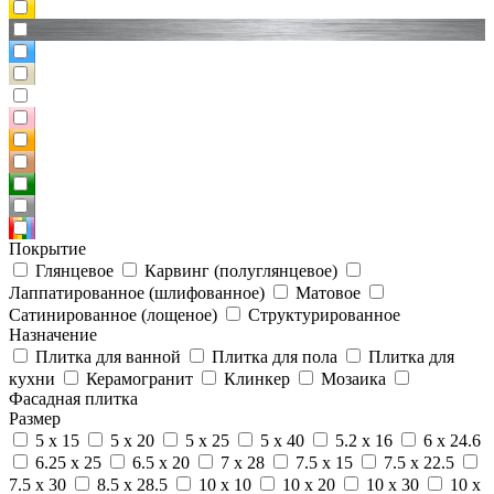
Покрытие
Глянцевое
Карвинг (полуглянцевое)
Лаппатированное (шлифованное)
Матовое
Сатинированное (лощеное)
Структурированное
Назначение
Плитка для ванной
Плитка для пола
Плитка для
кухни
Керамогранит
Клинкер
Мозаика
Фасадная плитка
Размер
5 x 15
5 x 20
5 x 25
5 x 40
5.2 x 16
6 x 24.6
6.25 x 25
6.5 x 20
7 x 28
7.5 x 15
7.5 x 22.5
7.5 x 30
8.5 x 28.5
10 x 10
10 x 20
10 x 30
10 x