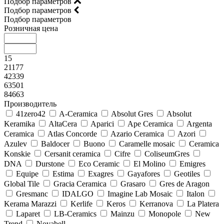
Подбор параметров
Подбор параметров
Подбор параметров
Розничная цена
15
21177
42339
63501
84663
Производитель
41zero42
A-Ceramica
Absolut Gres
Absolut
Keramika
AltaCera
Aparici
Ape Ceramica
Argenta
Ceramica
Atlas Concorde
Azario Ceramica
Azori
Azulev
Baldocer
Buono
Caramelle mosaic
Ceramica
Konskie
Cersanit ceramica
Cifre
ColiseumGres
DNA
Durstone
Eco Ceramic
El Molino
Emigres
Equipe
Estima
Exagres
Gayafores
Geotiles
Global Tile
Gracia Ceramica
Grasaro
Gres de Aragon
Gresmanc
IDALGO
Imagine Lab Mosaic
Italon
Kerama Marazzi
Kerlife
Keros
Kerranova
La Platera
Laparet
LB-Ceramics
Mainzu
Monopole
New
Trend
Novabell