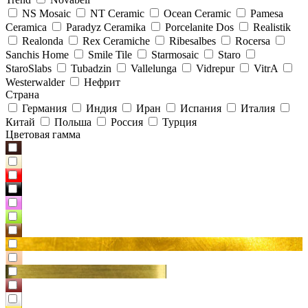
NS Mosaic
NT Ceramic
Ocean Ceramic
Pamesa
Ceramica
Paradyz Сeramika
Porcelanite Dos
Realistik
Realonda
Rex Ceramiche
Ribesalbes
Rocersa
Sanchis Home
Smile Tile
Starmosaic
Staro
StaroSlabs
Tubadzin
Vallelunga
Vidrepur
VitrA
Westerwalder
Нефрит
Страна
Германия
Индия
Иран
Испания
Италия
Китай
Польша
Россия
Турция
Цветовая гамма