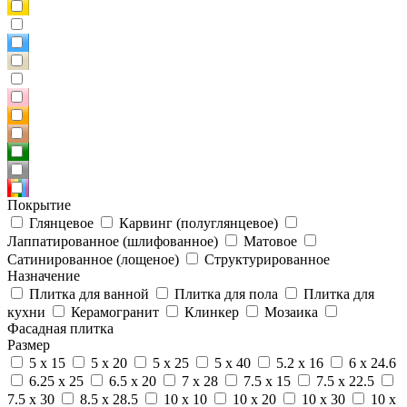
Покрытие
Глянцевое
Карвинг (полуглянцевое)
Лаппатированное (шлифованное)
Матовое
Сатинированное (лощеное)
Структурированное
Назначение
Плитка для ванной
Плитка для пола
Плитка для
кухни
Керамогранит
Клинкер
Мозаика
Фасадная плитка
Размер
5 x 15
5 x 20
5 x 25
5 x 40
5.2 x 16
6 x 24.6
6.25 x 25
6.5 x 20
7 x 28
7.5 x 15
7.5 x 22.5
7.5 x 30
8.5 x 28.5
10 x 10
10 x 20
10 x 30
10 x