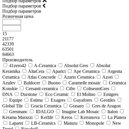
Подбор параметров
Подбор параметров
Подбор параметров
Розничная цена
15
21177
42339
63501
84663
Производитель
41zero42
A-Ceramica
Absolut Gres
Absolut
Keramika
AltaCera
Aparici
Ape Ceramica
Argenta
Ceramica
Atlas Concorde
Azario Ceramica
Azori
Azulev
Baldocer
Buono
Caramelle mosaic
Ceramica
Konskie
Cersanit ceramica
Cifre
ColiseumGres
DNA
Durstone
Eco Ceramic
El Molino
Emigres
Equipe
Estima
Exagres
Gayafores
Geotiles
Global Tile
Gracia Ceramica
Grasaro
Gres de Aragon
Gresmanc
IDALGO
Imagine Lab Mosaic
Italon
Kerama Marazzi
Kerlife
Keros
Kerranova
La Platera
Laparet
LB-Ceramics
Mainzu
Monopole
New
Trend
Novabell