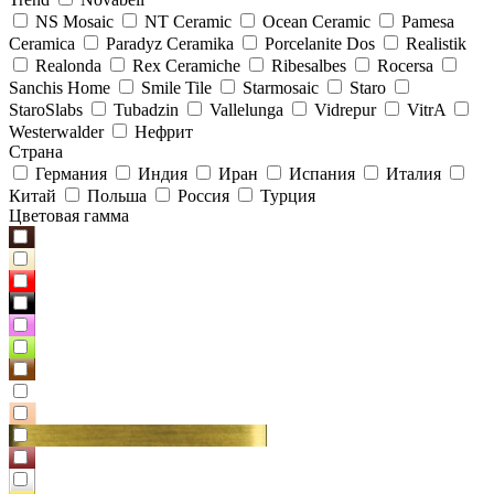
NS Mosaic
NT Ceramic
Ocean Ceramic
Pamesa
Ceramica
Paradyz Сeramika
Porcelanite Dos
Realistik
Realonda
Rex Ceramiche
Ribesalbes
Rocersa
Sanchis Home
Smile Tile
Starmosaic
Staro
StaroSlabs
Tubadzin
Vallelunga
Vidrepur
VitrA
Westerwalder
Нефрит
Страна
Германия
Индия
Иран
Испания
Италия
Китай
Польша
Россия
Турция
Цветовая гамма