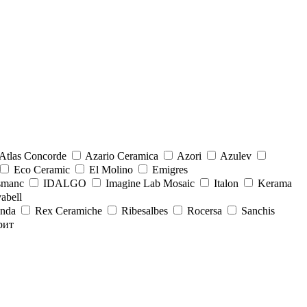
Atlas Concorde
Azario Ceramica
Azori
Azulev
Eco Ceramic
El Molino
Emigres
smanc
IDALGO
Imagine Lab Mosaic
Italon
Kerama
abell
onda
Rex Ceramiche
Ribesalbes
Rocersa
Sanchis
рит