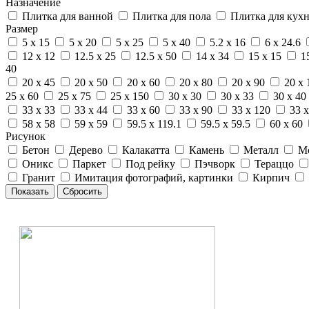
Назначение
Плитка для ванной
Плитка для пола
Плитка для кух
Размер
5 x 15
5 x 20
5 x 25
5 x 40
5.2 x 16
6 x 24.6
12 x 12
12.5 x 25
12.5 x 50
14 x 34
15 x 15
1
40
20 x 45
20 x 50
20 x 60
20 x 80
20 x 90
20 x 
25 x 60
25 x 75
25 x 150
30 x 30
30 x 33
30 x 40
33 x 33
33 x 44
33 x 60
33 x 90
33 x 120
33 x
58 x 58
59 x 59
59.5 x 119.1
59.5 x 59.5
60 x 60
Рисунок
Бетон
Дерево
Калакатта
Камень
Металл
М
Оникс
Паркет
Под рейку
Пэчворк
Тераццо
Гранит
Имитация фотографий, картинки
Кирпич