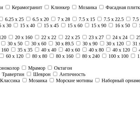
ни
Керамогранит
Клинкер
Мозаика
Фасадная плитк
6.25 x 25
6.5 x 20
7 x 28
7.5 x 15
7.5 x 22.5
7.5
5 x 30
15 x 40
15 x 45
15 x 60
15 x 90
16 x 50
120
20 x 160
22 x 22
22 x 25
23 x 27
24 x 24
2
30 x 50
30 x 60
30 x 89.5
30 x 90
30 x 120
31 
 160
35 x 35
40 x 40
40 x 60
40 x 80
40 x 120
60 x 120
80 x 80
80 x 160
80 x 240
100 x 100
1
оноколор
Мрамор
Октагон
Травертин
Шеврон
Античность
Классика
Мозаика
Морские мотивы
Наборный орнам