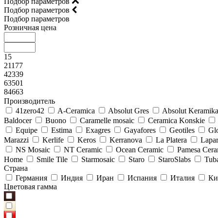
Подбор параметров
Подбор параметров
Подбор параметров
Розничная цена
15
21177
42339
63501
84663
Производитель
41zero42
A-Ceramica
Absolut Gres
Absolut Keramik
Baldocer
Buono
Caramelle mosaic
Ceramica Konskie
Equipe
Estima
Exagres
Gayafores
Geotiles
Glo
Marazzi
Kerlife
Keros
Kerranova
La Platera
Lapar
NS Mosaic
NT Ceramic
Ocean Ceramic
Pamesa Cera
Home
Smile Tile
Starmosaic
Staro
StaroSlabs
Tub
Страна
Германия
Индия
Иран
Испания
Италия
Ки
Цветовая гамма