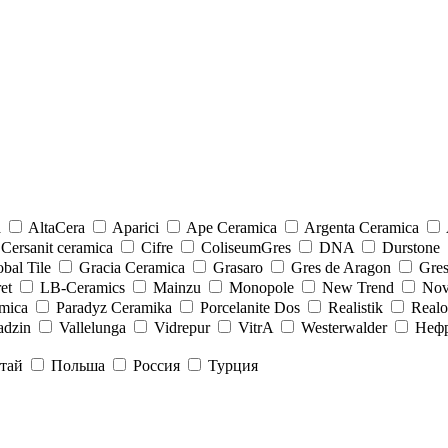
a
AltaCera
Aparici
Ape Ceramica
Argenta Ceramica
Cersanit ceramica
Cifre
ColiseumGres
DNA
Durstone
bal Tile
Gracia Ceramica
Grasaro
Gres de Aragon
Gre
et
LB-Ceramics
Mainzu
Monopole
New Trend
Nov
mica
Paradyz Сeramika
Porcelanite Dos
Realistik
Real
adzin
Vallelunga
Vidrepur
VitrA
Westerwalder
Неф
тай
Польша
Россия
Турция