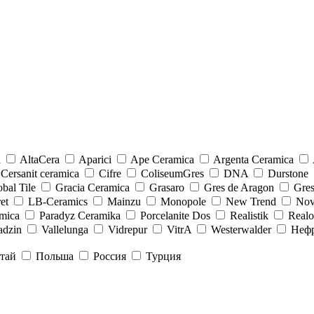
a
AltaCera
Aparici
Ape Ceramica
Argenta Ceramica
Cersanit ceramica
Cifre
ColiseumGres
DNA
Durstone
bal Tile
Gracia Ceramica
Grasaro
Gres de Aragon
Gre
et
LB-Ceramics
Mainzu
Monopole
New Trend
Nov
mica
Paradyz Сeramika
Porcelanite Dos
Realistik
Real
adzin
Vallelunga
Vidrepur
VitrA
Westerwalder
Неф
тай
Польша
Россия
Турция