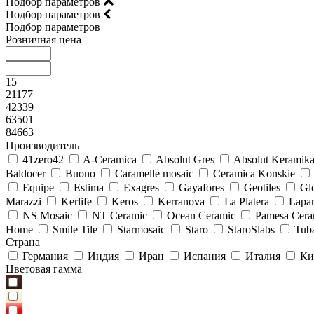
Подбор параметров
Подбор параметров
Подбор параметров
Розничная цена
15
21177
42339
63501
84663
Производитель
41zero42
A-Ceramica
Absolut Gres
Absolut Keramik
Baldocer
Buono
Caramelle mosaic
Ceramica Konskie
Equipe
Estima
Exagres
Gayafores
Geotiles
Glo
Marazzi
Kerlife
Keros
Kerranova
La Platera
Lapar
NS Mosaic
NT Ceramic
Ocean Ceramic
Pamesa Cera
Home
Smile Tile
Starmosaic
Staro
StaroSlabs
Tub
Страна
Германия
Индия
Иран
Испания
Италия
Ки
Цветовая гамма