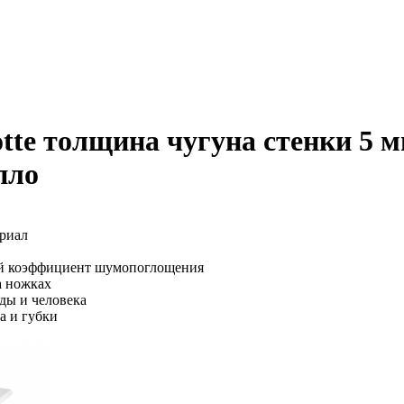
te толщина чугуна стенки 5 мм
пло
ериал
кий коэффициент шумопоглощения
а ножках
оды и человека
а и губки