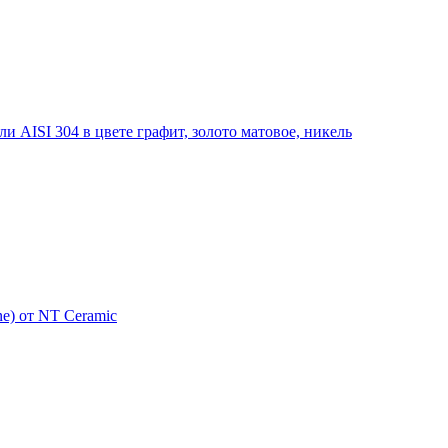
 AISI 304 в цвете графит, золото матовое, никель
e) от NT Ceramic