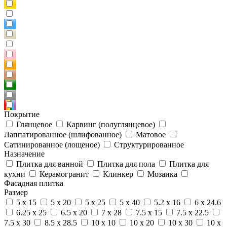
Покрытие
Глянцевое
Карвинг (полуглянцевое)
Лаппатированное (шлифованное)
Матовое
Сатинированное (лощеное)
Структурированное
Назначение
Плитка для ванной
Плитка для пола
Плитка для
кухни
Керамогранит
Клинкер
Мозаика
Фасадная плитка
Размер
5 x 15
5 x 20
5 x 25
5 x 40
5.2 x 16
6 x 24.6
6.25 x 25
6.5 x 20
7 x 28
7.5 x 15
7.5 x 22.5
7.5 x 30
8.5 x 28.5
10 x 10
10 x 20
10 x 30
10 x