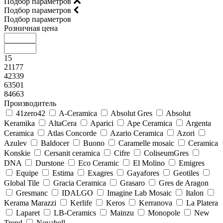
Подбор параметров
Подбор параметров
Подбор параметров
Розничная цена
15
21177
42339
63501
84663
Производитель
41zero42
A-Ceramica
Absolut Gres
Absolut
Keramika
AltaCera
Aparici
Ape Ceramica
Argenta
Ceramica
Atlas Concorde
Azario Ceramica
Azori
Azulev
Baldocer
Buono
Caramelle mosaic
Ceramica
Konskie
Cersanit ceramica
Cifre
ColiseumGres
DNA
Durstone
Eco Ceramic
El Molino
Emigres
Equipe
Estima
Exagres
Gayafores
Geotiles
Global Tile
Gracia Ceramica
Grasaro
Gres de Aragon
Gresmanc
IDALGO
Imagine Lab Mosaic
Italon
Kerama Marazzi
Kerlife
Keros
Kerranova
La Platera
Laparet
LB-Ceramics
Mainzu
Monopole
New
Trend
Novabell