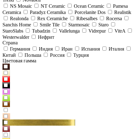
NS Mosaic
NT Ceramic
Ocean Ceramic
Pamesa
Ceramica
Paradyz Сeramika
Porcelanite Dos
Realistik
Realonda
Rex Ceramiche
Ribesalbes
Rocersa
Sanchis Home
Smile Tile
Starmosaic
Staro
StaroSlabs
Tubadzin
Vallelunga
Vidrepur
VitrA
Westerwalder
Нефрит
Страна
Германия
Индия
Иран
Испания
Италия
Китай
Польша
Россия
Турция
Цветовая гамма