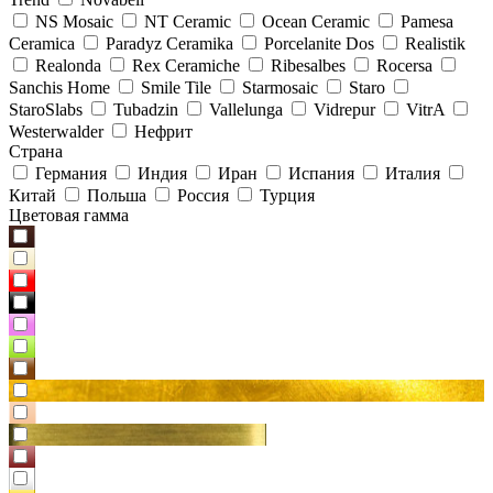
NS Mosaic
NT Ceramic
Ocean Ceramic
Pamesa
Ceramica
Paradyz Сeramika
Porcelanite Dos
Realistik
Realonda
Rex Ceramiche
Ribesalbes
Rocersa
Sanchis Home
Smile Tile
Starmosaic
Staro
StaroSlabs
Tubadzin
Vallelunga
Vidrepur
VitrA
Westerwalder
Нефрит
Страна
Германия
Индия
Иран
Испания
Италия
Китай
Польша
Россия
Турция
Цветовая гамма