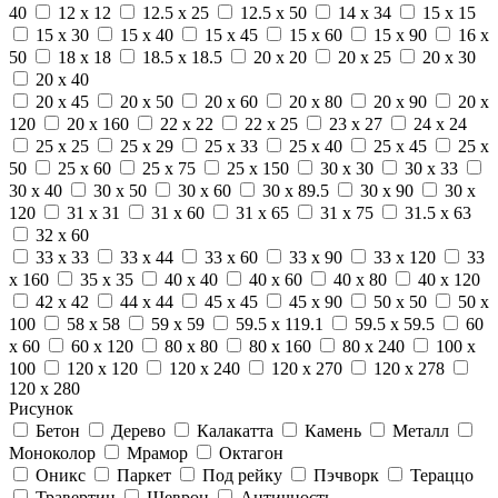
40
12 x 12
12.5 x 25
12.5 x 50
14 x 34
15 x 15
15 x 30
15 x 40
15 x 45
15 x 60
15 x 90
16 x
50
18 x 18
18.5 x 18.5
20 x 20
20 x 25
20 x 30
20 x 40
20 x 45
20 x 50
20 x 60
20 x 80
20 x 90
20 x
120
20 x 160
22 x 22
22 x 25
23 x 27
24 x 24
25 x 25
25 x 29
25 x 33
25 x 40
25 x 45
25 x
50
25 x 60
25 x 75
25 x 150
30 x 30
30 x 33
30 x 40
30 x 50
30 x 60
30 x 89.5
30 x 90
30 x
120
31 x 31
31 x 60
31 x 65
31 x 75
31.5 x 63
32 x 60
33 x 33
33 x 44
33 x 60
33 x 90
33 x 120
33
x 160
35 x 35
40 x 40
40 x 60
40 x 80
40 x 120
42 x 42
44 x 44
45 x 45
45 x 90
50 x 50
50 x
100
58 x 58
59 x 59
59.5 x 119.1
59.5 x 59.5
60
x 60
60 x 120
80 x 80
80 x 160
80 x 240
100 x
100
120 x 120
120 x 240
120 x 270
120 x 278
120 x 280
Рисунок
Бетон
Дерево
Калакатта
Камень
Металл
Моноколор
Мрамор
Октагон
Оникс
Паркет
Под рейку
Пэчворк
Тераццо
Травертин
Шеврон
Античность