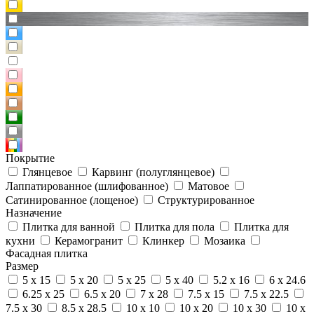
Покрытие
Глянцевое
Карвинг (полуглянцевое)
Лаппатированное (шлифованное)
Матовое
Сатинированное (лощеное)
Структурированное
Назначение
Плитка для ванной
Плитка для пола
Плитка для
кухни
Керамогранит
Клинкер
Мозаика
Фасадная плитка
Размер
5 x 15
5 x 20
5 x 25
5 x 40
5.2 x 16
6 x 24.6
6.25 x 25
6.5 x 20
7 x 28
7.5 x 15
7.5 x 22.5
7.5 x 30
8.5 x 28.5
10 x 10
10 x 20
10 x 30
10 x