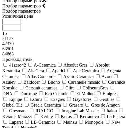
Подбор параметров
Подбор параметров
Подбор параметров
Розничная цена
15
21177
42339
63501
84663
Производитель
41zero42
A-Ceramica
Absolut Gres
Absolut
Keramika
AltaCera
Aparici
Ape Ceramica
Argenta
Ceramica
Atlas Concorde
Azario Ceramica
Azori
Azulev
Baldocer
Buono
Caramelle mosaic
Ceramica
Konskie
Cersanit ceramica
Cifre
ColiseumGres
DNA
Durstone
Eco Ceramic
El Molino
Emigres
Equipe
Estima
Exagres
Gayafores
Geotiles
Global Tile
Gracia Ceramica
Grasaro
Gres de Aragon
Gresmanc
IDALGO
Imagine Lab Mosaic
Italon
Kerama Marazzi
Kerlife
Keros
Kerranova
La Platera
Laparet
LB-Ceramics
Mainzu
Monopole
New
Trend
Novabell