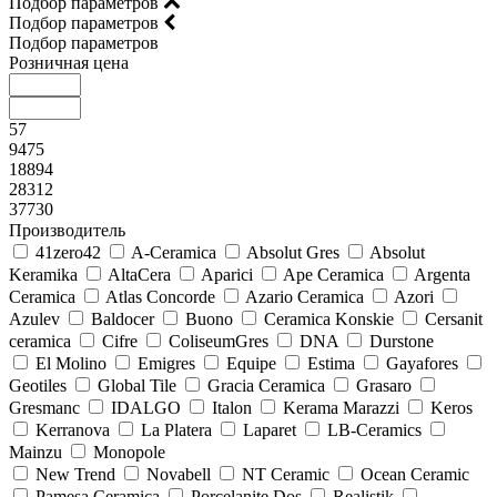
Подбор параметров
Подбор параметров
Подбор параметров
Розничная цена
57
9475
18894
28312
37730
Производитель
41zero42
A-Ceramica
Absolut Gres
Absolut
Keramika
AltaCera
Aparici
Ape Ceramica
Argenta
Ceramica
Atlas Concorde
Azario Ceramica
Azori
Azulev
Baldocer
Buono
Ceramica Konskie
Cersanit
ceramica
Cifre
ColiseumGres
DNA
Durstone
El Molino
Emigres
Equipe
Estima
Gayafores
Geotiles
Global Tile
Gracia Ceramica
Grasaro
Gresmanc
IDALGO
Italon
Kerama Marazzi
Keros
Kerranova
La Platera
Laparet
LB-Ceramics
Mainzu
Monopole
New Trend
Novabell
NT Ceramic
Ocean Ceramic
Pamesa Ceramica
Porcelanite Dos
Realistik