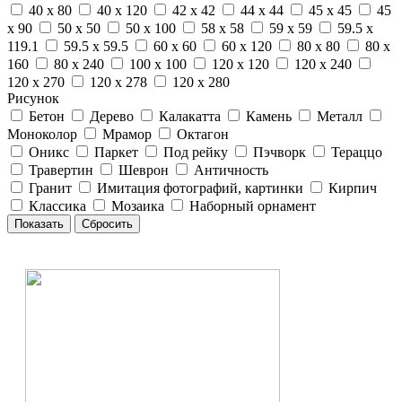
40 x 80
40 x 120
42 x 42
44 x 44
45 x 45
45
x 90
50 x 50
50 x 100
58 x 58
59 x 59
59.5 x
119.1
59.5 x 59.5
60 x 60
60 x 120
80 x 80
80 x
160
80 x 240
100 x 100
120 x 120
120 x 240
120 x 270
120 x 278
120 x 280
Рисунок
Бетон
Дерево
Калакатта
Камень
Металл
Моноколор
Мрамор
Октагон
Оникс
Паркет
Под рейку
Пэчворк
Тераццо
Травертин
Шеврон
Античность
Гранит
Имитация фотографий, картинки
Кирпич
Классика
Мозаика
Наборный орнамент