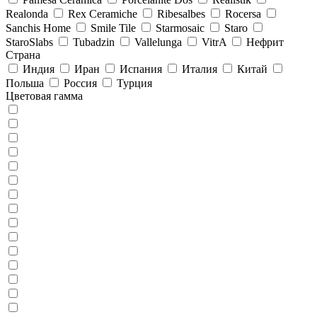
Realonda
Rex Ceramiche
Ribesalbes
Rocersa
Sanchis Home
Smile Tile
Starmosaic
Staro
StaroSlabs
Tubadzin
Vallelunga
VitrA
Нефрит
Страна
Индия
Иран
Испания
Италия
Китай
Польша
Россия
Турция
Цветовая гамма