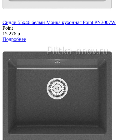
Сидли 55х46 белый Мойка кухонная Point PN3007W
Point
15 276 р.
Подробнее