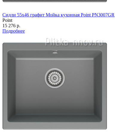
Сидли 55х46 графит Мойка кухонная Point PN3007GR
Point
15 276 р.
Подробнее