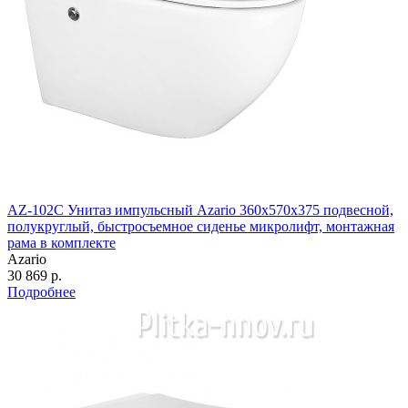
AZ-102C Унитаз импульсный Azario 360х570х375 подвесной,
полукруглый, быстросъемное сиденье микролифт, монтажная
рама в комплекте
Azario
30 869 р.
Подробнее