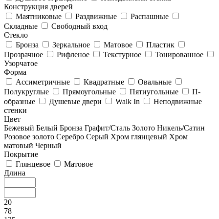
Конструкция дверей
Маятниковые
Раздвижные
Распашные
Складные
Свободный вход
Стекло
Бронза
Зеркальное
Матовое
Пластик
Прозрачное
Рифленое
Текстурное
Тонированное
Узорчатое
Форма
Ассиметричные
Квадратные
Овальные
Полукруглые
Прямоугольные
Пятиугольные
П-
образные
Душевые двери
Walk In
Неподвижные
стенки
Цвет
Бежевый
Белый
Бронза
Графит/Сталь
Золото
Никель/Сатин
Розовое золото
Серебро
Серый
Хром глянцевый
Хром
матовый
Черный
Покрытие
Глянцевое
Матовое
Длина
20
78