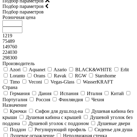
Подбор параметров
Подбор параметров
Подбор параметров
Розничная цена
1219
75489
149760
224030
298300
Производитель
Azori
Aquanet
Azario
BLACK&WHITE
Erlit
Loranto
Orans
Ravak
RGW
Starohome
Timo
Veconi
Vegas-Glass
WasserKRAFT
Страна
Германия
Дания
Испания
Италия
Китай
Португалия
Россия
Финляндия
Чехия
Назначение
Крючки
Сифон для душ.под-на
Душевая кабина без
крыши
Душевая кабина с крышей
Душевой уголок без
поддона
Душевой уголок с поддоном
Душевые двери
Поддон
Регулирующий профиль
Сиденье для душа
Душевое ограждение
Неподвижная стенка