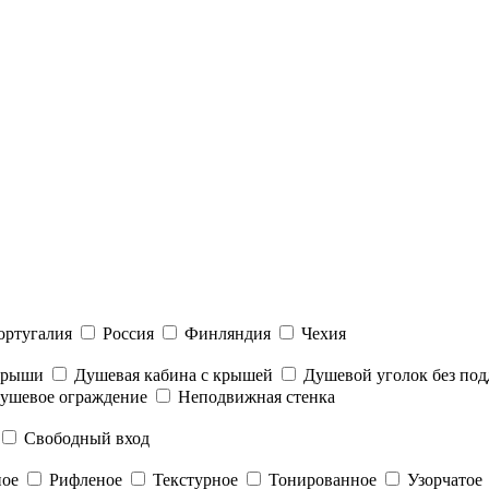
ортугалия
Россия
Финляндия
Чехия
 крыши
Душевая кабина с крышей
Душевой уголок без под
ушевое ограждение
Неподвижная стенка
Свободный вход
ное
Рифленое
Текстурное
Тонированное
Узорчатое