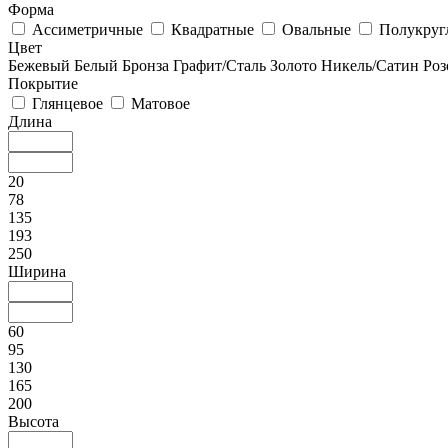
Форма
Ассиметричные
Квадратные
Овальные
Полукруг
Цвет
Бежевый
Белый
Бронза
Графит/Сталь
Золото
Никель/Сатин
Роз
Покрытие
Глянцевое
Матовое
Длина
20
78
135
193
250
Ширина
60
95
130
165
200
Высота