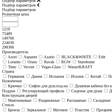
Подбор параметров
Подбор параметров
Подбор параметров
Розничная цена
1219
75489
149760
224030
298300
Производитель
Azori
Aquanet
Azario
BLACK&WHITE
Erlit
Loranto
Orans
Ravak
RGW
Starohome
Timo
Veconi
Vegas-Glass
WasserKRAFT
Страна
Германия
Дания
Испания
Италия
Китай
П
Назначение
Крючки
Сифон для душ.под-на
Душевая кабина без
Поддон
Регулирующий профиль
Сиденье для душа
Д
Конструкция дверей
Маятниковые
Раздвижные
Распашные
Складные
Стекло
Бронза
Зеркальное
Матовое
Пластик
Прозрач