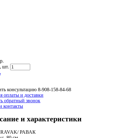
р.
,
шт.
ь
ть консультацию
8-908-158-84-68
я оплаты и доставки
ть обратный звонок
и контакты
сание и характеристики
: RAVAK/ РАВАК
ы: 80 см