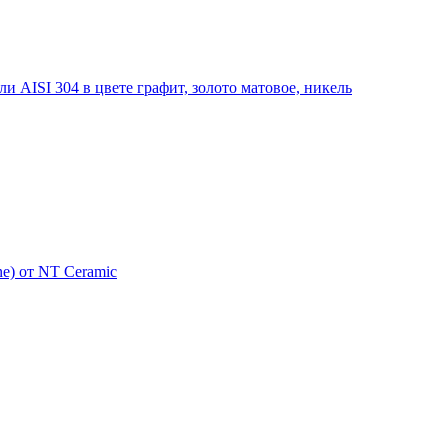
 AISI 304 в цвете графит, золото матовое, никель
e) от NT Ceramic