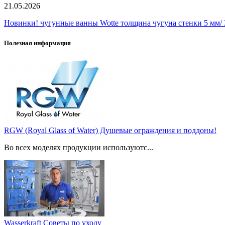
21.05.2026
Новинки! чугунные ванны Wotte толщина чугуна стенки 5 мм/ 3
Полезная информация
RGW (Royal Glass of Water) Душевые ограждения и поддоны!
Во всех моделях продукции используютс...
Wasserkraft Советы по уходу