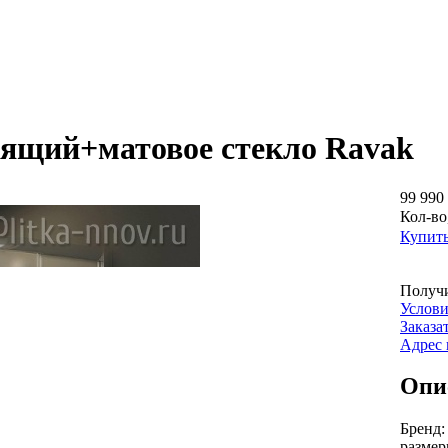
стящий+матовое стекло Ravak
99 990 
Кол-во
Купит
Получи
Услови
Заказа
Адрес 
Опи
Бренд
размер