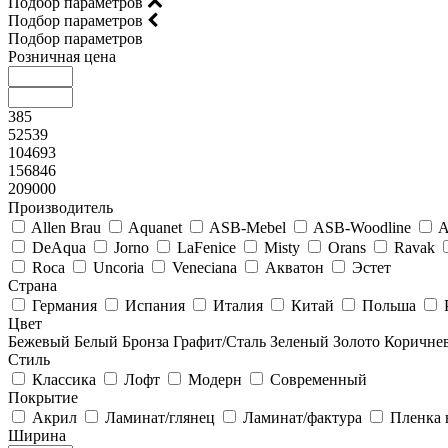
Подбор параметров
Подбор параметров
Подбор параметров
Розничная цена
385
52539
104693
156846
209000
Производитель
Allen Brau
Aquanet
ASB-Mebel
ASB-Woodline
A
DeAqua
Jorno
LaFenice
Misty
Orans
Ravak
Roca
Uncoria
Veneciana
Акватон
Эстет
Страна
Германия
Испания
Италия
Китай
Польша
Цвет
Бежевый
Белый
Бронза
Графит/Сталь
Зеленый
Золото
Коричне
Стиль
Классика
Лофт
Модерн
Современный
Покрытие
Акрил
Ламинат/глянец
Ламинат/фактура
Пленка 
Ширина