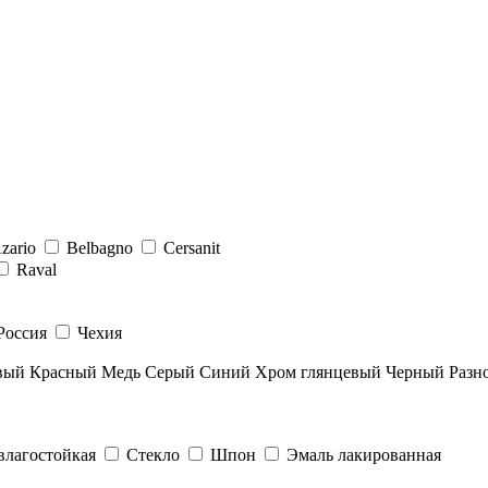
zario
Belbagno
Cersanit
Raval
Россия
Чехия
вый
Красный
Медь
Серый
Синий
Хром глянцевый
Черный
Разн
влагостойкая
Стекло
Шпон
Эмаль лакированная