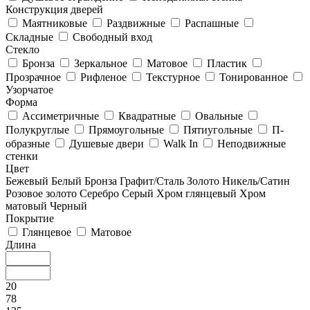
Конструкция дверей
Маятниковые
Раздвижные
Распашные
Складные
Свободный вход
Стекло
Бронза
Зеркальное
Матовое
Пластик
Прозрачное
Рифленое
Текстурное
Тонированное
Узорчатое
Форма
Ассиметричные
Квадратные
Овальные
Полукруглые
Прямоугольные
Пятиугольные
П-
образные
Душевые двери
Walk In
Неподвижные
стенки
Цвет
Бежевый
Белый
Бронза
Графит/Сталь
Золото
Никель/Сатин
Розовое золото
Серебро
Серый
Хром глянцевый
Хром
матовый
Черный
Покрытие
Глянцевое
Матовое
Длина
20
78