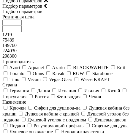
Подбор параметров
Подбор параметров
Подбор параметров
Розничная цена
1219
75489
149760
224030
298300
Производитель
Azori
Aquanet
Azario
BLACK&WHITE
Erlit
Loranto
Orans
Ravak
RGW
Starohome
Timo
Veconi
Vegas-Glass
WasserKRAFT
Страна
Германия
Дания
Испания
Италия
Китай
Португалия
Россия
Финляндия
Чехия
Назначение
Крючки
Сифон для душ.под-на
Душевая кабина без
крыши
Душевая кабина с крышей
Душевой уголок без
поддона
Душевой уголок с поддоном
Душевые двери
Поддон
Регулирующий профиль
Сиденье для душа
Душевое ограждение
Неподвижная стенка