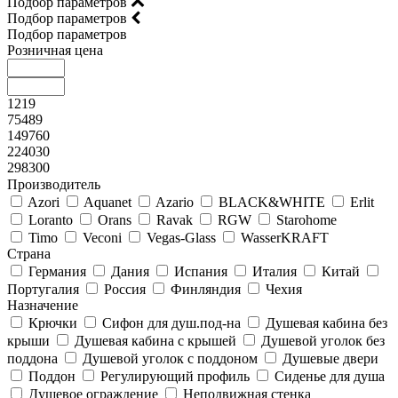
Подбор параметров
Подбор параметров
Подбор параметров
Розничная цена
1219
75489
149760
224030
298300
Производитель
Azori
Aquanet
Azario
BLACK&WHITE
Erlit
Loranto
Orans
Ravak
RGW
Starohome
Timo
Veconi
Vegas-Glass
WasserKRAFT
Страна
Германия
Дания
Испания
Италия
Китай
Португалия
Россия
Финляндия
Чехия
Назначение
Крючки
Сифон для душ.под-на
Душевая кабина без
крыши
Душевая кабина с крышей
Душевой уголок без
поддона
Душевой уголок с поддоном
Душевые двери
Поддон
Регулирующий профиль
Сиденье для душа
Душевое ограждение
Неподвижная стенка