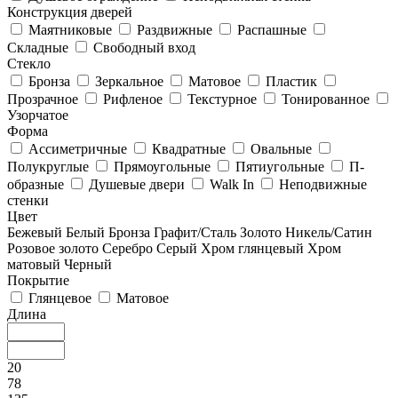
Конструкция дверей
Маятниковые
Раздвижные
Распашные
Складные
Свободный вход
Стекло
Бронза
Зеркальное
Матовое
Пластик
Прозрачное
Рифленое
Текстурное
Тонированное
Узорчатое
Форма
Ассиметричные
Квадратные
Овальные
Полукруглые
Прямоугольные
Пятиугольные
П-
образные
Душевые двери
Walk In
Неподвижные
стенки
Цвет
Бежевый
Белый
Бронза
Графит/Сталь
Золото
Никель/Сатин
Розовое золото
Серебро
Серый
Хром глянцевый
Хром
матовый
Черный
Покрытие
Глянцевое
Матовое
Длина
20
78