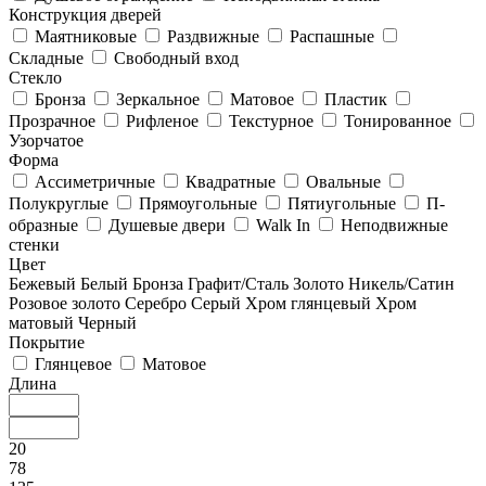
Конструкция дверей
Маятниковые
Раздвижные
Распашные
Складные
Свободный вход
Стекло
Бронза
Зеркальное
Матовое
Пластик
Прозрачное
Рифленое
Текстурное
Тонированное
Узорчатое
Форма
Ассиметричные
Квадратные
Овальные
Полукруглые
Прямоугольные
Пятиугольные
П-
образные
Душевые двери
Walk In
Неподвижные
стенки
Цвет
Бежевый
Белый
Бронза
Графит/Сталь
Золото
Никель/Сатин
Розовое золото
Серебро
Серый
Хром глянцевый
Хром
матовый
Черный
Покрытие
Глянцевое
Матовое
Длина
20
78