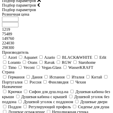
Подбор параметров
Подбор параметров
Подбор параметров
Розничная цена
1219
75489
149760
224030
298300
Производитель
Azori
Aquanet
Azario
BLACK&WHITE
Erlit
Loranto
Orans
Ravak
RGW
Starohome
Timo
Veconi
Vegas-Glass
WasserKRAFT
Страна
Германия
Дания
Испания
Италия
Китай
Португалия
Россия
Финляндия
Чехия
Назначение
Крючки
Сифон для душ.под-на
Душевая кабина без
крыши
Душевая кабина с крышей
Душевой уголок без
поддона
Душевой уголок с поддоном
Душевые двери
Поддон
Регулирующий профиль
Сиденье для душа
Душевое ограждение
Неподвижная стенка