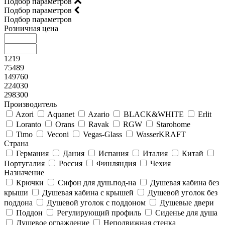
Подбор параметров
Подбор параметров
Подбор параметров
Розничная цена
1219
75489
149760
224030
298300
Производитель
Azori
Aquanet
Azario
BLACK&WHITE
Erlit
Loranto
Orans
Ravak
RGW
Starohome
Timo
Veconi
Vegas-Glass
WasserKRAFT
Страна
Германия
Дания
Испания
Италия
Китай
Португалия
Россия
Финляндия
Чехия
Назначение
Крючки
Сифон для душ.под-на
Душевая кабина без
крыши
Душевая кабина с крышей
Душевой уголок без
поддона
Душевой уголок с поддоном
Душевые двери
Поддон
Регулирующий профиль
Сиденье для душа
Душевое ограждение
Неподвижная стенка