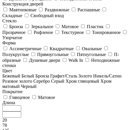
Конструкция дверей
Маятниковые
Раздвижные
Распашные
Складные
Свободный вход
Стекло
Бронза
Зеркальное
Матовое
Пластик
Прозрачное
Рифленое
Текстурное
Тонированное
Узорчатое
Форма
Ассиметричные
Квадратные
Овальные
Полукруглые
Прямоугольные
Пятиугольные
П-
образные
Душевые двери
Walk In
Неподвижные
стенки
Цвет
Бежевый
Белый
Бронза
Графит/Сталь
Золото
Никель/Сатин
Розовое золото
Серебро
Серый
Хром глянцевый
Хром
матовый
Черный
Покрытие
Глянцевое
Матовое
Длина
20
78