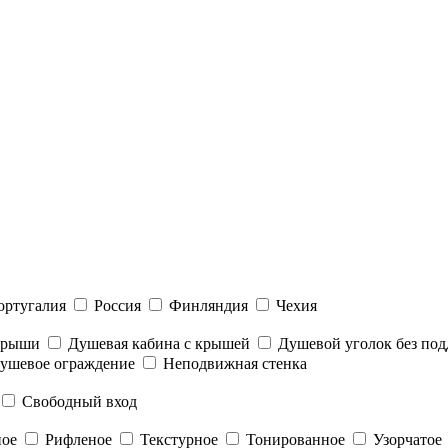
ортугалия
Россия
Финляндия
Чехия
 крыши
Душевая кабина с крышей
Душевой уголок без под
ушевое ограждение
Неподвижная стенка
Свободный вход
ное
Рифленое
Текстурное
Тонированное
Узорчатое