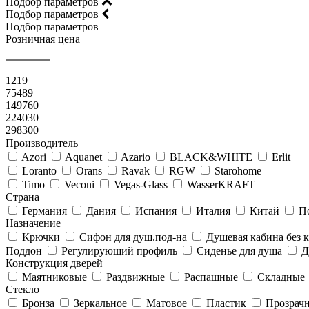
Подбор параметров
Подбор параметров
Подбор параметров
Розничная цена
1219
75489
149760
224030
298300
Производитель
Azori
Aquanet
Azario
BLACK&WHITE
Erlit
Loranto
Orans
Ravak
RGW
Starohome
Timo
Veconi
Vegas-Glass
WasserKRAFT
Страна
Германия
Дания
Испания
Италия
Китай
П
Назначение
Крючки
Сифон для душ.под-на
Душевая кабина без
Поддон
Регулирующий профиль
Сиденье для душа
Д
Конструкция дверей
Маятниковые
Раздвижные
Распашные
Складные
Стекло
Бронза
Зеркальное
Матовое
Пластик
Прозрач