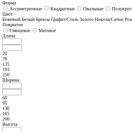
Форма
Ассиметричные
Квадратные
Овальные
Полукруг
Цвет
Бежевый
Белый
Бронза
Графит/Сталь
Золото
Никель/Сатин
Роз
Покрытие
Глянцевое
Матовое
Длина
20
78
135
193
250
Ширина
60
95
130
165
200
Высота