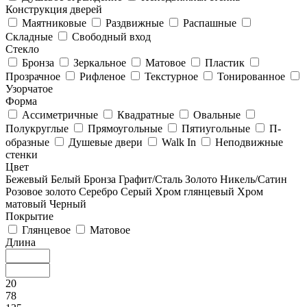
Конструкция дверей
Маятниковые
Раздвижные
Распашные
Складные
Свободный вход
Стекло
Бронза
Зеркальное
Матовое
Пластик
Прозрачное
Рифленое
Текстурное
Тонированное
Узорчатое
Форма
Ассиметричные
Квадратные
Овальные
Полукруглые
Прямоугольные
Пятиугольные
П-
образные
Душевые двери
Walk In
Неподвижные
стенки
Цвет
Бежевый
Белый
Бронза
Графит/Сталь
Золото
Никель/Сатин
Розовое золото
Серебро
Серый
Хром глянцевый
Хром
матовый
Черный
Покрытие
Глянцевое
Матовое
Длина
20
78