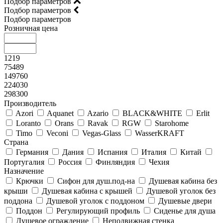
Подбор параметров
Подбор параметров
Подбор параметров
Розничная цена
1219
75489
149760
224030
298300
Производитель
Azori
Aquanet
Azario
BLACK&WHITE
Erlit
Loranto
Orans
Ravak
RGW
Starohome
Timo
Veconi
Vegas-Glass
WasserKRAFT
Страна
Германия
Дания
Испания
Италия
Китай
Португалия
Россия
Финляндия
Чехия
Назначение
Крючки
Сифон для душ.под-на
Душевая кабина без
крыши
Душевая кабина с крышей
Душевой уголок без
поддона
Душевой уголок с поддоном
Душевые двери
Поддон
Регулирующий профиль
Сиденье для душа
Душевое ограждение
Неподвижная стенка