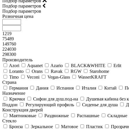
Подбор параметров
Подбор параметров
Подбор параметров
Розничная цена
1219
75489
149760
224030
298300
Производитель
Azori
Aquanet
Azario
BLACK&WHITE
Erlit
Loranto
Orans
Ravak
RGW
Starohome
Timo
Veconi
Vegas-Glass
WasserKRAFT
Страна
Германия
Дания
Испания
Италия
Китай
П
Назначение
Крючки
Сифон для душ.под-на
Душевая кабина без
Поддон
Регулирующий профиль
Сиденье для душа
Д
Конструкция дверей
Маятниковые
Раздвижные
Распашные
Складные
Стекло
Бронза
Зеркальное
Матовое
Пластик
Прозрач