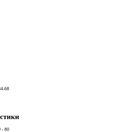
84-68
истики
- 80