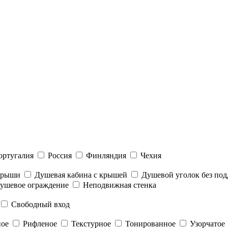
ортугалия
Россия
Финляндия
Чехия
 крыши
Душевая кабина с крышей
Душевой уголок без под
ушевое ограждение
Неподвижная стенка
Свободный вход
ное
Рифленое
Текстурное
Тонированное
Узорчатое