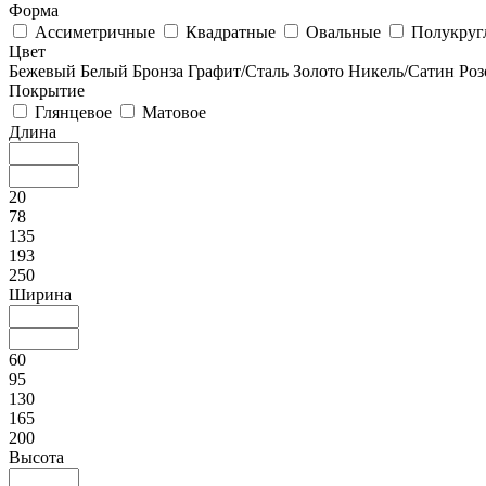
Форма
Ассиметричные
Квадратные
Овальные
Полукруг
Цвет
Бежевый
Белый
Бронза
Графит/Сталь
Золото
Никель/Сатин
Роз
Покрытие
Глянцевое
Матовое
Длина
20
78
135
193
250
Ширина
60
95
130
165
200
Высота